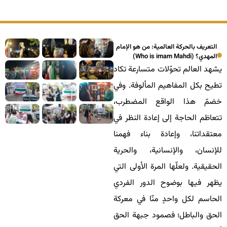
التعريف بالحركة العالمية: من هو الإمام
المهدي؟ (Who is imam Mahdi)
يشهد العالم تحوّلات متسارعة تكاد
تطيح بكل المفاهيم المألوفة. وفي
خضمّ هذا الواقع المضطرب،
تتعاظم الحاجة إلى إعادة النظر في
معتقداتنا، وإعادة بناء فهمنا
للإنسان، والإنسانية، والحرية
الحقيقية. ولعلّها المرة الأولى التي
يظهر فيها بوضوح الدور الفردي
الحاسم لكل واحدٍ منّا في معركة
الحق والباطل؛ فصمود جبهة الحق