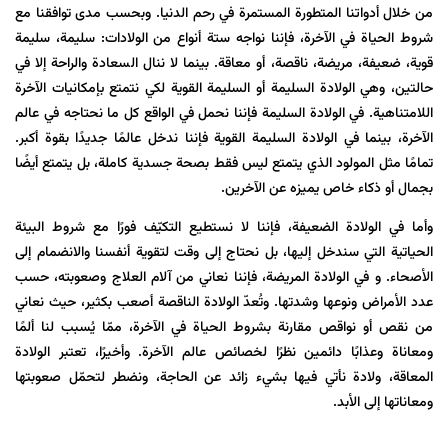
من خلال أدواتنا المتطورة المستمرة في رحم الدنيا. وبحسب مدى توافقنا مع
شروط الحياة في الآخرة، فإننا نواجه ستة أنواع من الولادات: سليمة، سليمة
قوية، ضعيفة، مريضة، ناقصة، أو معاقة. بينما لا ننال السعادة والراحة إلا في
حالتين، وهي الولادة السليمة أو السليمة القوية لكي نتمتع بإمكانيات الآخرة
اللامتناهية. في الولادة السليمة فإننا نحمل في الواقع كل ما نحتاجه في عالم
الآخرة، بينما في الولادة السليمة القوية فإننا ندخل عالمًا جديدًا بقوة أكبر.
تمامًا مثل المولود الذي يتمتع ليس فقط بصحة جسدية كاملة، بل يتمتع أيضًا
بجمال أو ذكاء خاص يميزه عن الآخرين.
وأما في الولادة الضعيفة، فإننا لا نستطيع التكيّف فورًا مع شروط البيئة
الحياتية التي سندخل إليها، بل نحتاج إلى وقت لتقوية أنفسنا والانضمام إلى
الأصحاء. و في الولادة المريضة، فإننا نعاني من آلام العلاج وصعوبته، حسب
عدد الأمراض ونوعها وشدتها. وتُعدّ الولادة الناقصة أصعب بكثير، حيث نعاني
من نقص أو نواقص مقارنة بشروط الحياة في الآخرة، ممّا يُسبب لنا ألمًا
ومعاناة وعذابًا دائمين نظرًا لخصائص عالم الآخرة. وأخيرًا، تعتبر الولادة
المعاقة، ولادة نأتي فيها بشيء زائد عن الحاجة، ونضطر لتحمّل صعوبتها
ومعاناتها إلى الأبد.