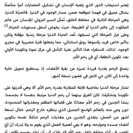
يُعتبر استيعاب الدور الذي يلعبه الإنسان في تشكيل الحضارات أمرًا متأصلًا
بشكل عميق في فهمنا لموقعه ضمن مسار الوجود في الدنيا. فالحياة الدنيا،
وهي المرحلة الثانية في مخطط الخلق، تُمثّل
السیر
النزولي
للإنسان من عالم
[1]
الملكوت إلى عالم الدنيا أو الطبيعة، حيث يخوض أسفل مستويات الحياة.
وعلى غرار المرحلة التي تسبقها، تُعد الحياة الدنيا مرحلة زمنية مؤقتة ولكن
بتأثير خاص فريد يكسوها رونق استثنائي، مما يجعلها فترة مصيرية في مجرى
الوجود. لذلك، لاستقراء هذا التأثير علينا التأمل في مركز نمونا وتكويننا الأولي
بعد تکوین النطفة، أي في رحم الأم.
يتمتع الرحم بقدرة فريدة تميزه عن بقية الأعضاء، إذ يستطيع تحويل خلية
واحدة إلى كائن حي كامل في غضون تسعة أشهر.
تمتاز مرحلة الدنيا بخاصية قابلة للمقارنة بقدرة رحم الأم، ألا وهي قدرتها على
تكويننا وتشكيلنا. لكنّ الفرق بينهما أن
رحم
الدنيا
مرتبط بنفسنا لا بجسمنا.
ينشأ الجنين في رحم الأم معتادًا على فضائها المظلم ومغذياتها المحدودة،
دون وعي منه بالعالم الواسع الجميل الذي ينتظره خارج الرحم. خلال تسعة
أشهر من الحمل، يتغذى الجنين من مغذيات الرحم شاغلًا نفسه بتكوين
أعضاء جسده وجوارحه، وهو لا يعي أهمية العمل الذي يقوم به ولا يُدرك أنّ أيّ
تقصير في أداء مهامّه داخل رحم الأم قد يُؤدّي إلى أنْ يُولد بجسمٍ ناقصٍ أو