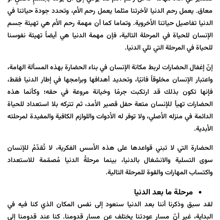
معاق. يعمل رحم الدنيا لآخرتنا مثلما يعمل رحم الأم، وتحدد جودة حياتنا في
الدنيا تفاصيل حياتنا الأخروية. وتماما كما أن مهمة رحم الأم هي تهيئة جسم
الإنسان للحياة في المرحلة التالية، فإن مهمة الدنيا هي أيضاً تهيئة نفوسنا
للحياة في المرحلة التي تلي الدنيا.
إنّ إغفال الحضارات لربط مكانة الإنسان في بناء الحضارة بهذه المسألة الهامة،
واعتبار الإنسان مخلوقاً فانيًا، وتحديد أهدافها وبرامجها في إطار الدنيا فقط،
فإنها تكون بذلك قد ارتكبت جرمًا وخيانة مروعة في حقه؛ وكأنما هذه
الحضارات تهيأ للإنسان متعة حفل قصير الأمد، ثم تتركه بلا استعداد للحياة
الدائمة في منزله الأصلي، ولا توفر له الأدوات واللوازم الكافية والمفيدة لمرحلته
الأبدية.
الحضارة التي لا تبني قواعدها على هذه الأسس الفكرية، لا تُقدّمُ للإنسان
سوى التسلية والانشغال بالدنيا، بينما مرحلةُ الدنيا مُصمّمة للاستعداد
واكتساب المهارات والقوة للمرحلة التالية.
مرحلة ما بعد الدنيا
لقد سبق وذكرنا أننا بعد الدنيا سنعود إلى نفس المكان الذي كنا فيه في
البداية، غیر أنّ مسار عودتنا يختلف عن مسار قدومنا. كنا عند قدومنا إلى