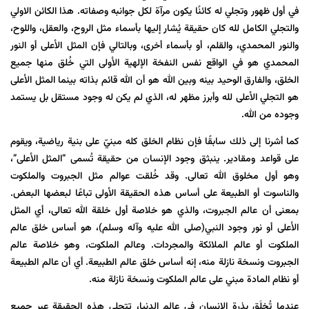
في أول ظهور وتجلي له كائنًا يكون مرآة لكل جوانبه وصفاته. هذا الكائن الاولي
والتجلي الكامل لله كان حقيقة يُشار إليها بأسماء مثل الروح، والعقل، واللوح،
والنور المحمدي، والقلم، أو بأسماء أخرى، وبالتالي فإن المثل الأعلى أو النور
المحمدي هو في الواقع نفس النفخة الإلهية الأولى التي خُلق منها جميع
الخلق، والفارق الوحيد بينه وبين الله هو أن الله قائم بذاته بينما المثل الأعلى
هو التجلي الأعلى لله وأبرز مظهر له، الذي لم يكن له وجود مستقل بل يستمد
وجوده من الله.
كما أشرنا إلى ذلك سابقًا فإن نظام الخلق كله مبنيّ على بنية رياضية، ويقوم
على قواعد ومقادير. ينبثق وجود الإنسان من حقيقة تُسمى “المثل الأعلى”،
وهو أول مخلوق الله تعالى. وقد خُلقت عوالم مثل الجبروت والملكوت
والناسوت أو الطبيعة على أساس هذه الحقيقة الأولى تباعًا لبعضها البعض.
بمعنى أن عالم الجبروت، والذي هو خلاصة أول خلقة الله تعالى، أي المثل
الأعلى أو نور وجود النبي(صلى الله عليه وآله وسلم)، هو أساس خلق عالم
الملكوت أو عالم الملائكة والمجردات. وعالم الملكوت، وهو خلاصة عالم
الجبروت ونسخة نازلة منه، إنه أساس خلق عالم الطبيعة. أي أن عالم الطبيعة
أو نظام المادة مبني على عالم الملكوت ونسخة نازلة منه.
عندما تُخلَق بذرة الإنسان في عالم الدنيا، تتجلى هذه الحقيقة عبر جميع