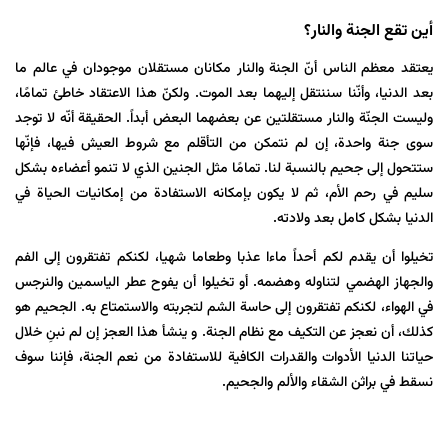
أين تقع الجنة والنار؟
یعتقد معظم الناس أنّ الجنة والنار مكانان مستقلان موجودان في عالم ما
بعد الدنيا، وأنّنا سننتقل إليهما بعد الموت. ولكنّ هذا الاعتقاد خاطئ تمامًا،
وليست الجنّة والنار مستقلتين عن بعضهما البعض أبداً. الحقیقة أنّه لا توجد
سوى جنة واحدة، إن لم نتمكن من التأقلم مع شروط العيش فيها، فإنّها
ستتحول إلى جحيم بالنسبة لنا. تمامًا مثل الجنين الذي لا تنمو أعضاءه بشكل
سليم في رحم الأم، ثم لا يكون بإمكانه الاستفادة من إمكانيات الحياة في
الدنيا بشكل كامل بعد ولادته.
تخيلوا أن يقدم لكم أحداً ماءا عذبا وطعاما شهيا، لكنكم تفتقرون إلى الفم
والجهاز الهضمي لتناوله وهضمه. أو تخيلوا أن يفوح عطر الياسمين والنرجس
في الهواء، لكنكم تفتقرون إلى حاسة الشم لتجربته والاستمتاع به. الجحيم هو
كذلك، أن نعجز عن التكيف مع نظام الجنة. و ينشأ هذا العجز إن لم نبنِ خلال
حياتنا الدنيا الأدوات والقدرات الكافية للاستفادة من نعم الجنة، فإننا سوف
نسقط في براثن الشقاء والألم والجحيم.