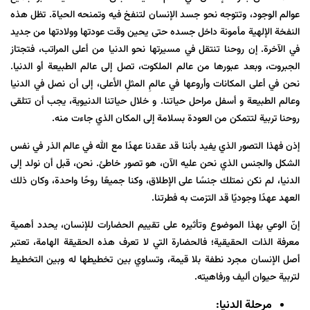
عوالم الوجود، وتتوجه نحو جسد الإنسان لتنفخ فیه وتمنحه الحياة. تظل هذه
النفخة الإلهية مأمونة داخل جسده حتى يحين وقت عودتها وولادتها من جديد
في الآخرة. إن روحنا تنتقل في مسيرتها نحو الدنيا من أعلى المراتب، فتجتاز
الجبروت، وبعد عبورها من عالم الملكوت، تصل إلى عالم الطبيعة أو الدنيا.
نحن في أعلى المكانات وأروعها في عالمِ المثلِ الأعلى، إلى أن نصل في الدنيا
وعالم الطبيعة و أسفل مراحل حياتنا. و خلال حياتنا الدنيوية، يجب أن تتلقى
روحنا تربية لتتمكن من العودة بسلامة إلى المكان الذي جاءت منه.
إذن فهذا التصور الذي يفيد بأننا قد عقدنا عهدًا مع الله في
عالم
الذر
في نفس
الشكل والجنس الذي نحن عليه الآن، هو تصور خاطئ. نحن، قبل أن نولد إلى
الدنيا، لم نكن نمتلك جنسًا على الإطلاق، وكنا جميعًا روحًا واحدة، وكان ذلك
العهد عهدًا وجوديًا قد التزمت به فطرتنا.
إنّ الوعي بهذا الموضوع وتأثيره على تقييم الحضارات للإنسان، يحدد أهمية
معرفة الذات الحقيقية؛ فالحضارة التي لا تعرف هذه الحقيقة الهامة، تعتبر
أصل الإنسان مجرد نطفة بلا قيمة، وتساوي بين تخطيطها له وبين التخطيط
لتربية حيوان أليف ورفاهيته.
مرحلة الدنيا: