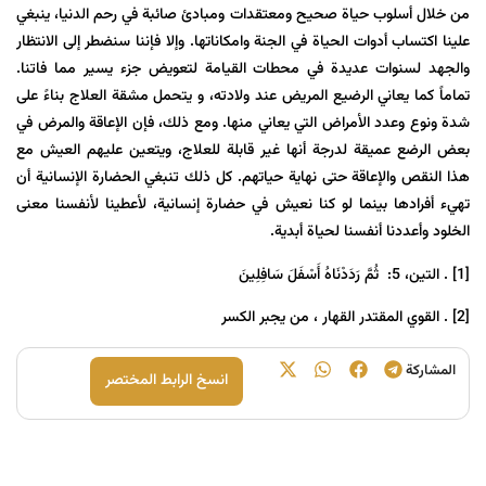
من خلال أسلوب حياة صحيح ومعتقدات ومبادئ صائبة في رحم الدنيا، ينبغي
علينا اكتساب أدوات الحياة في الجنة وامکاناتها. وإلا فإننا سنضطر إلى الانتظار
والجهد لسنوات عديدة في محطات القيامة لتعويض جزء يسير مما فاتنا.
تماماً كما يعاني الرضيع المريض عند ولادته، و يتحمل مشقة العلاج بناءً على
شدة ونوع وعدد الأمراض التي يعاني منها. ومع ذلك، فإن الإعاقة والمرض في
بعض الرضع عميقة لدرجة أنها غير قابلة للعلاج، ويتعين عليهم العيش مع
هذا النقص والإعاقة حتى نهاية حياتهم. كل ذلك تنبغي الحضارة الإنسانية أن
تهيء أفرادها بينما لو کنا نعیش في حضارة إنسانية، لأعطينا لأنفسنا معنى
الخلود وأعددنا أنفسنا لحياة أبدية.
[1]
. التين، 5: ثُمَّ رَدَدْنَاهُ أَسْفَلَ سَافِلِينَ
[2]
. القوي المقتدر القهار ، من يجبر الكسر
المشارکة
انسخ الرابط المختصر