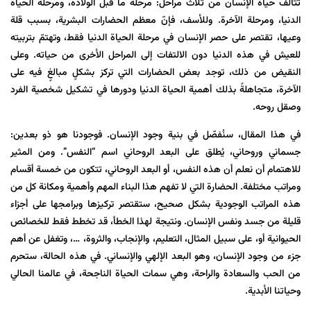
تتألف حياة الإنسان من ثلاث مراحل: مرحلة ما قبل الولادة، ومرحلة الحياة
الدنيا، ومرحلة الآخرة. وللأسف، فإنّ معظم الحضارات البشرية، بسبب قلة
وعيها، تقتصر على حصر الإنسان في مرحلة الحياة الدنيا فقط، وتهتمّ بتربيته
للعيش في هذه الدنيا دون الالتفات إلى المراحل الأخرى من حياته. وعلى
النقيض من ذلك، توجد بعض الحضارات التي تركز بشكلٍ مبالغٍ فيه على
الآخرة، متجاهلةً بذلك أهمية الحياة الدنيا ودورها في تشكيل شخصية الفرد
وصقل روحه.
في هذا المقال، سنُفصّل في بنية وجود الإنسان. فوجودنا هو ذو بعدين:
جسماني وروحاني، يُطلق على البعد الروحاني اسم “النفس”. ومن المثير
للاهتمام أن نعلم أن هذه النفس، أو البعد الروحاني، تتكون من خمسة أقسام
ومراتب مختلفة. الحضارة التي لا تفهم هذا البناء المهم وأهمية ومكانة كل من
هذه المراتب الوجودية بشكل صحيح، ستقتصر تركيزها وبرامجها على أجزاء
قليلة من جسد ونفس الإنسان. ونتيجة لهذا الخطأ، قد تخطط فقط للخصائص
الحيوانية أو، على سبيل المثال، التعليم، والإنجاب، والثروة، …، وتغفل عن أهم
جزء من وجود الإنسان، وهو البعد الإلهي والإنساني. في هذه الحالة، ستحرم
من الحب والسعادة والراحة، وهي سمات الحياة الناجحة، في عالمنا الحالي
وحياتنا الأبدية.