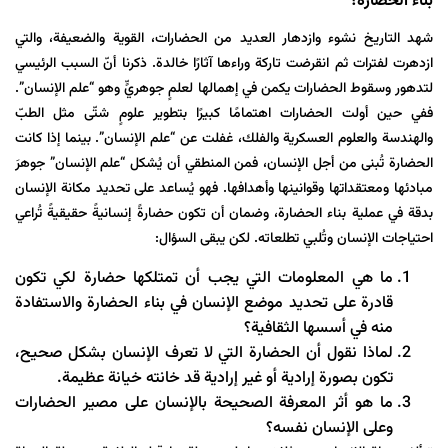
بناء الحضارة؟
شهد التاريخ نشوء وازدهار العديد من الحضارات، القوية والضعيفة، والتي
ازدهرت لفترات ثم انقرضت تاركة وراءها آثارًا خالدة. ذكرنا أنّ السبب الرئيسي
لتدهور وسقوط الحضارات يكمن في إهمالها لعلمٍ جوهريٍّ وهو “علم الإنسان”.
ففي حين أولت الحضارات اهتمامًا كبيرًا بتطوير علومٍ شتّى مثل الطبّ
والهندسة والعلوم العسكرية والفلك، غفلت عن “علم الإنسان”. بينما إذا كانت
الحضارة تُبنى من أجل الإنسان، فمن المنطقي أن يُشكل “علم الإنسان” جوهرَ
مبادئها ومعتقداتها وقوانينها وأهدافها. فهو يُساعد على تحديد مكانة الإنسان
بدقة في عملية بناء الحضارة، وضمان أن تكون حضارةً إنسانيةً حقيقيةً تُراعي
احتياجات الإنسان وتُلبي تطلعاته. لكن يبقى السؤال:
ما هي المعلومات التي يجب أن تمتلكها حضارة لكي تكون
قادرة على تحديد موضع الإنسان في بناء الحضارة والاستفادة
منه في أسسها الثقافية؟
لماذا نقول أن الحضارة التي لا تعرف الإنسان بشكل صحيح،
تكون بصورة إرادية أو غير إرادية قد خانته خيانة عظيمة.
ما هو أثر المعرفة الصحيحة بالإنسان على مصير الحضارات
وعلى الإنسان نفسه؟