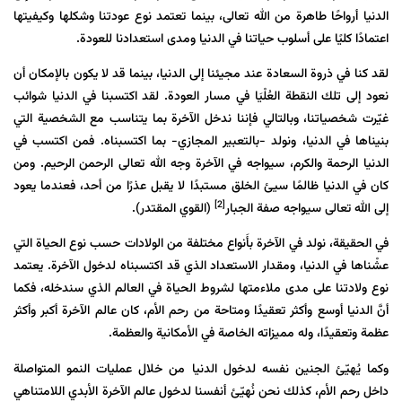
الدنيا أرواحًا طاهرة من الله تعالى، بینما تعتمد نوع عودتنا وشکلها وكيفيتها
اعتمادًا كليًا على أسلوب حياتنا في الدنيا ومدى استعدادنا للعودة.
لقد كنا في ذروة السعادة عند مجیئنا إلى الدنيا، بينما قد لا يكون بالإمكان أن
نعود إلى تلك النقطة العُلْيَا في مسار العودة. لقد اكتسبنا في الدنيا شوائب
غيّرت شخصياتنا، وبالتالي فإننا ندخل الآخرة بما يتناسب مع الشخصية التي
بنيناها في الدنيا، ونولد -بالتعبير المجازي- بما اكتسبناه. فمن اكتسب في
الدنيا الرحمة والكرم، سيواجه في الآخرة وجه الله تعالى
الرحمن
الرحیم. ومن
كان في الدنيا ظالمًا سيئ الخلق مستبدًا لا يقبل عذرًا من أحد، فعندما يعود
[2]
إلى الله تعالى سيواجه صفة الجبار
(القوي المقتدر).
في الحقيقة، نولد في الآخرة بأَنواع مختلفة من الولادات حسب نوع الحياة التي
عشْناها في الدنيا، ومقدار الاستعداد الذي قد اكتسبناه لدخول الآخرة. یعتمد
نوع ولادتنا على مدى ملاءمتها لشروط الحياة في العالم الذي سندخله، فكما
أنَّ الدنيا أوسع وأكثر تعقيدًا ومتاحة من رحم الأم، كان عالم الآخرة أكبر وأكثر
عظمة وتعقيدًا، وله مميزاته الخاصة في الأمكانية والعظمة.
وكما يُهيّئ الجنين نفسه لدخول الدنيا من خلال عمليات النمو المتواصلة
داخل رحم الأم، كذلك نحن نُهيّئ أنفسنا لدخول عالم الآخرة الأبدي اللامتناهي