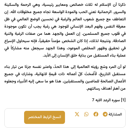
ذکرنا أن الإسلام له ثلاث خصائص ومعايير رئيسية، وهي الرحمة والسكينة
والسرور. الرحمانية تعني الحب والمودة الواسعة تجاه جميع مخلوقات الله. إن
التعاطف مع جميع شعوب العالم والرغبة في تحسين الوضع العالمي في ظل
معرفة النفس وفهم البعد الإنساني للوجود هي رغبة يجب أن تكون موجودة
في قلوب جميع المسلمين. إن العمل والجهد هما من صفات الرغبة والنية
الصادقة. ونتيجة لذلك، إذا كان الشخص مؤمناً حقيقياً، فإنه سيحاول الإسراع
في تحقيق وظهور المخلص الموعود، وهذا الجهد سيجعل منه مشاركاً في
عملية بناء المستقبل من بداية خلق الإنسان إلى الأبد.
لو أن المرء وسّع رؤيته العالمية إلى هذا الحدّ، واعتبر نفسه جزءًا من تيار بناء
مستقبل التاريخ، لَأَضْحَتْ كلّ أعماله ذات قيمةٍ لانهائية، وشارك في جميع
الأعمال الصالحةِ للماضين والمستقبلين. هذا هو ما سعى إليه الأنبياء وجعلوه
من أهمّ أهداف رسالتهم.
[1]
سوره الرعد الایه 7
المشارکة
انسخ الرابط المختصر