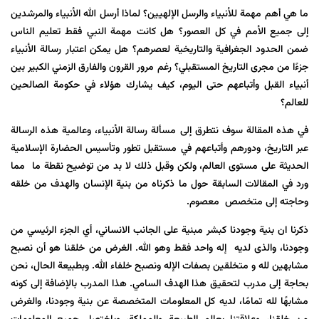
ما هي أهم مهمة للأنبياء والرسل الإلهيين؟ لماذا أرسل الله الأنبياء والمرشدين
إلى جميع الأمم في كل العصور؟ هل كانت مهمة النبي فقط تعليم الناس
ضمن الحدود الجغرافية والتاريخية لعصرهم؟ هل يمكن اعتبار رسالة الأنبياء
جزءًا من مجرى التاريخ المستقبلي؟ رغم مرور القرون والفارق الزمني الكبير بين
أنبياء القبل وأتباعهم حتى اليوم، كيف يشارك هؤلاء في حكومة الصالحين
للعالم؟
في هذه المقالة سوف نتطرق إلى مسألة رسالة الأنبياء، وعالمية هذه الرسالة
عبر التاريخ، ودورهم وأتباعهم في مستقبل تطور وتأسيس الحضارة الإسلامية
الحديثة على مستوى العالم، ولكن وقبل ذلك لا بد من توضيح نقطة ما مما
ورد في المقالات السابقة حول ما ذكرناه من بنية الإنسان والهدف من خلقه
وحاجته إلى متخصص معصوم.
ذکرنا ان بنية وجودنا كبشر مبنیة علی الجانب الانساني، أي الجزء الرئيسي من
وجودنا، والذی لديه إله واحد فقط وهو الله. الغرض من خلقنا هو أن نصبح
مشابهين لله و متخلقین بصفات الإله ونصبح خلفاء الله. وبطبيعة الحال، نحن
بحاجة إلى مدرب لتحقيق هذا الهدف السامي. هذا المدرب بالإضافة إلى كونه
مشابهًا لله تمامًا، لديه كل المعلومات المتخصصة عن بنية وجودنا، والغرض