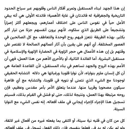
إن هذا الجهد لبناء المستقبل وتمرير أفكار الناس وقلوبهم عبر سياج الحدود
التاريخية والجغرافية له فائدتان في غاية الأهمية؛ فائدته الأولى هي أنه يبقي
الأمل حياً في نفوس الناس على اختلاف أعمارهم، ويجعلهم أكثر إصراراً
وتشجيعاً على الطريق الذي سلكوه، لأنهم يرون أنفسهم جزءًا من تيار أكبر
بكثير. بهذه الطريقة تتعزز فيهم روح الوحدة والتعاطف مع كل الصالحين في
العصور المختلفة. أي أنهم على يقين بأن آثار أعمالهم الصالحة لا تقتصر على
وقتهم بل إن هذه الأعمال هي حجر الزاوية في الحضارة الإلهية والإسلامية في
مستقبل البشرية. أما الفائدة الثانية، أو بالأحرى الأهم من هذا العمل، فهي أن
الأمم بهذه الروح والجهد تساهم في بناء المستقبل، لأن القاعدة العامة هي
أن كل إنسان ملزم بنواياه، لأن نوايا قلوبنا ورغباتها هي دلاله التشابه الحقيقي
لوجودنا مع الشيء الذي نتمنى أو ننويه في قلوبنا، والتشابه مع أي ظاهرة
سيكون مصحوبا وقريبا منها. عندما يتعلق الأمر بأمر مقدس وعظيم، فإن
روحه مرتبطة بهذا العمل، ونتيجة لذلك، حتى لو فشل في القيام بذلك، فسيتم
تسجيل هذا الإجراء كإجراء إيجابي في ملف أفعاله. إنه نفس الشيء مع النوايا
السيئة.
کل من كان في قلبه نية سيئة، أو اكتفى بما يفعله غيره من أفعال غير لائقة،
ولو لم يكن له يد في فعلها بنفسه، فإن ذلك الفعل يُسجل في ملف أفعاله.