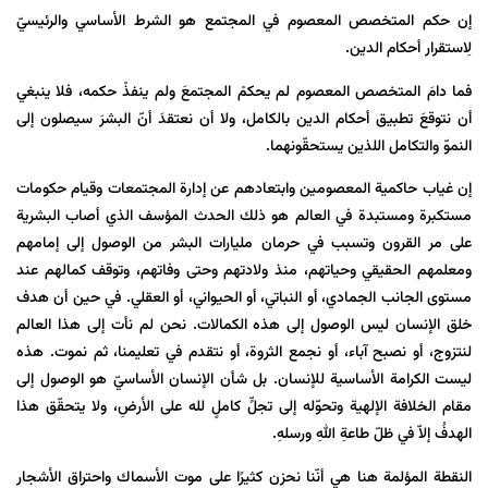
إن حكم المتخصص المعصوم في المجتمع هو الشرط الأساسي والرئيسيّ
لِاستقرار أحكام الدين.
فما دامَ المتخصص المعصوم لم يحكمْ المجتمعَ ولم ينفذْ حكمه، فلا ينبغي
أن نتوقعَ تطبيق أحكام الدين بالكامل، ولا أن نعتقدَ أنّ البشرَ سيصلون إلى
النموّ والتكامل اللذين يستحقّونهما.
إن غياب حاکمیة المعصومین وابتعادهم عن إدارة المجتمعات وقيام حكومات
مستكبرة ومستبدة في العالم هو ذلك الحدث المؤسف الذي أصاب البشرية
على مر القرون وتسبب في حرمان مليارات البشر من الوصول إلى إمامهم
ومعلمهم الحقيقي وحياتهم، منذ ولادتهم وحتى وفاتهم، وتوقف کمالهم عند
مستوى الجانب الجمادي، أو النباتي، أو الحيواني، أو العقلي. في حين أن هدف
خلق الإنسان ليس الوصول إلى هذه الكمالات. نحن لم نأت إلى هذا العالم
لنتزوج، أو نصبح آباء، أو نجمع الثروة، أو نتقدم في تعليمنا، ثم نموت. هذه
ليست الكرامة الأساسية للإنسان. بل شأن الإنسان الأساسيّ هو الوصول إلى
مقام الخلافة الإلهية وتحوّله إلى تجلٍّ كاملٍ لله على الأرضِ، ولا يتحقّق هذا
الهدفُ إلاّ في ظلّ طاعةِ اللهِ ورسلهِ.
النقطة المؤلمة هنا هي أنّنا نحزن كثيرًا على موت الأسماك واحتراق الأشجار