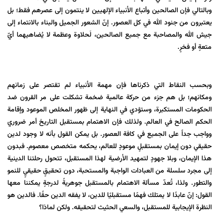
وبالتالي فإن الصالحين وأتباع الأنبياء الإلهيين لا ينتمون إلى عصرهم فقط؛ بل
يعتبرون من جنود الله في كل العصور. إنّ الشعور الجميل والبناء بالانتماء إلى
جيش الله والمصاحبة مع جميع الصالحين، لَحلاوة وعظمة لا يُضاهيهما أيّ
متعةٍ أو فخرٍ.
وبحسب النقاط التي ذکرناها فإن مهمة الأنبياء لم تقتصر على زمانهم
ومكانهم؛ بل هم جزء من حركة عالمية ضخمة تشكلت على مر القرون ضد
الحكومات المستكبرة، وستؤدي في النهاية إلى ظهور المخلص الموعود وإقامة
الحكم الصالح في العالم. ولذلك فإن الاهتمام بمستقبل التاريخ أمر ضروري
وواجب جداً على الجميع في كافة العصور. بل يمكن القول بأنه لا وجود لدين
حقيقي دون إيمان بمستقبلٍ موعودٍ للعالم، يحكمه متخصص معصوم. فبدون
هذا الإيمان، وبلا جهودٍ لتمهيد الأرضية لهذا المستقبل، تتحول رحلتنا الدينية
إلى مجرد سلسلة من العبادات الواجبة والمستحبة، دون تحقيقٍ حقيقيٍ للنمو
والتطور. ولذا، تُعدّ مسألة الاهتمام بالمستقبل جوهريةً لدرجةٍ يمكننا معها
القول: إنّ عابدًا لا يمتلك فهمًا مستقبليًا للدين، لا يفقه الدين حقًا. فالدين هو
النظرة الإيجابية للمستقبل، والسعي الحثيث لتحقيقه. ولكن لماذا؟