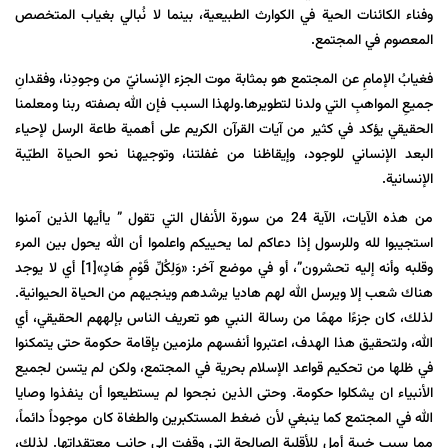
وفناء الكائنات الحية في الكوارث الطبيعية، بينما لا نُبالي بغياب المتخصص
المعصوم في المجتمع.
فغيابُ الإمامِ عن المجتمع هو بمثابة موت الجزء الإنسانيّ من وجودِنا، وفقدانِ
جميعِ المواهبِ التي ولدنا لتطويرها.ولهذا السبب فإن الله بصفته ربنا ومعلمنا
الحقيقي يؤكد في كثير من آيات القرآن الكريم على أهمية طاعة الرسل لإحياء
البعد الإنساني للوجود، وإيقاظنا من غفلتنا، وتوجيهنا نحو الحياة الطيّبة
الإنسانية.
من هذه الآيات، الآية 24 من سورة الأنفال التي تقول ” ياأيها الذين آمنوا
استجيبوا لله وللرسول إذا دعاكم لما يحييكم واعلموا أن الله يحول بين المرء
وقلبه وأنه إليه تحشرون”، أو في موضع آخر: «وَلِكُلِّ قَوْمٍ هَادٍ»
[1]
أي لا يوجد
هناك شعب إلا ويرسل الله لهم هاديا يرشدهم وينجيهم من الحياة الحيوانية.
لذلك، كان جزءًا مهمًا من رسالة النبي هو تعريف الناس بإلههم الحقيقي، أي
الله، ولتحقيق هذا الهدف، اعتبروا أنفسهم ملزمين بإقامة حكومة حتى يتمكنوا
في ظلها من تحكیم قواعد الإسلام بحرية في المجتمع، ولكن لم یتسن لجمیع
الأنبياء ان يشكلوا حكومة. وحتى الذين نجحوا لم يستطيعوا أن ينفذوا وصايا
الله في المجتمع كما ينبغي لأن ضغط المستكبرين والطغاة كان موجوداً دائماً،
مما سبب خيبة أمل للأقلية الصالحة التي وقفت إلى جانب معتقداتها. لذلك،