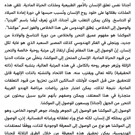
أجنانا نفس تعلق الإنسان بالأمور الطبيعية وملذات الحياة المادية. تلقي هذه
الملذات بظلالها على خلود روح الإنسان وتُسبب حبسها في دورة إعادة الميلاد
أو التناسخ. ولكن يمكن التغلب على أجنانا، الذي يُعرف أيضًا باسم “أفيديا”،
والوصول إلى الخلاص. يُطلق الهندوس على هذا الخلاص والفوز اسم “موكشا”.
الموكشا هو مفهوم عميق التحرر والخلاص من دورة التناسخ والولادة من
جديد، ويتجلى في الفكر الهندوسي كذلك المصير السعيد الذي هو غاية لكل
إنسان. إنّ الوصول إلى هذا المقام يُمثّل ارتقاءً إلى مرتبة روحية خالصة والتحرر
من قيود الحياة المادية. الإنسان المتحرّر إلى الموكشا، يتخلّى عن ملذات الدنيا
الزائلة ويُزهر جوهر روحه بالكامل. في هذه المرتبة العالية، يتشبه آتمانه (ذاته
الحقيقية) بالله تعالى ويقترب منه. هذا الاتحاد والتشبّه بالذات الإلهية قابل
للتحقيق حتى قبل الموت لأولئك السالكين الذين تحرّروا من قيود التعلقات
المادية. نتيجة لذلك، يمكن اعتبار جذور رياضات مرتاضة الهندو الغريبة
متجذرة في هذا المعتقد، ويمكن وصفهم بأنهم عابرو سبيل يبحثون عن
التحرر من الجهل (أجنانا) ويسعون للوصول إلى الموكشا.
الوصول إلى الموكشا هو الوصول إلى الجوهر وإيجاد جوهر الوجود الخاص، وهو
الذي يمتلكه كل إنسان، لكنّه ضاع وراء تعلقاته ورغباته النفسانية. إذن، الوصول
إلى الموكشا هو نوع من الوصول إلى المعرفة الوجودية للذات، ووفقًا لمعتقدات
الهندوسية، يمكن تحقيق هذه المعرفة من خلال الطرق الثلاثة للجنانا