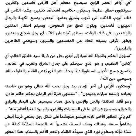
“في أواخر العصر الرابع، سيصبح معظم أهل الأرض فاسدين وكافرين.
سيرتكبون خطايا عظيمة وسيكون حكامهم أشخاصًا دنيئين. يشبه الناس في
ذلك اليوم، الذئاب التي تنهب وتمزق بعضها البعض. يصبح الكهنة والرجال
الدينيون فاسدين، ويكون الحق مع اللصوص، وسيتم احتقار المتقين
والزاهدين… في ذلك الوقت، سيظهر “براهمان كلا” ، أي رجل شجاع ومتدين،
ويطهر الأرض بسيفه الحاد من المفسدين والشرور، وسيحمي الطاهرين
والطيبين”.
“سيؤول الحكم والدولة العالمية إلى أيدي رجل من ذرية سيد خلائق العالم، أي
“كشن” العظيم، و هو الذي سيحكم على جبال الشرق والغرب في العالم…
وتصبح جميع الأديان السماوية دينًا واحدًا. هو الذي يُدعى القائم والعارف بالله،
وسيحيي دين الله”.
“وستکون الأرض في آخر الزمان بيد رجل يحب الله تعالى وهو من خاصته
بعباده واسمه مبارك وميمون” . “ستنتهي فترة آخر الزمان بحكم حاكم عادل،
وهو قائد الملائكة والجن والإنس والحق معه. سيسيطر على البحار والبراري
والجبال، وسينبئ عن كل ما في السماوات والأرض، ولم يرد الدنيا أعظم منه” .
“ثم يأتي المظهر الأخير للإله فيشنو متجسِّداً على شكل رجل يمتطي فرساً أبيض
وشاهراً سيفه، وهناك وصف للسيف تشبيهاً له بالنجمة المذنَّبة كناية عن
شدَّة قوَّته وسطوع نوره الذي سيبدِّد الظلام وتنعم الأُمَم بالسلام، هذا المظهر