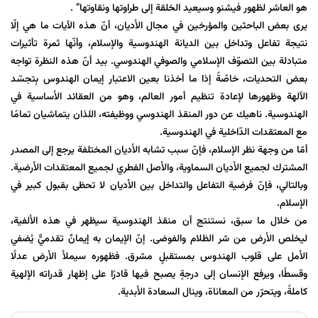
هو العاشر لظهور فيشنو وسيعيد الخلقة إلى طراوتها ونقاوتها” .
يرى بعض الباحثين والمؤرخين في مجال الأديان، أنّ هذه الآيات ما هي إلّا
نتيجة تفاعل وتداخل بين الديانة الهندوسية والإسلام، وأنّها ثمرة تأثيرات
متبادلة بين التصوّف الإسلامي والصوفي الهندوسي. بيد أنّ هذه النظرة تواجه
بعض التحديات، خاصّةً إذا ما أخذنا بعين الاعتبار إيمان الهندوس بِتجسّد
الآلهة وظهورها لإعادة تنظيم أمور العالم، وهو من العقائد الأساسية في
الهندوسية. ناهيك عن دور المنقذ الهندوسي ووظيفته، اللذان يتماشيان تمامًا
مع المعتقدات الدّاخلية في الهندوسية.
أمّا من وجهة نظر الإسلام، فإنّ سبب تشابه الأديان المختلفة يرجع إلى المصدر
المشترك لجميع الأديان السماوية، والأصل الفطري لجميع المعتقدات الأرضية.
وبالتالي، فإنّ فرضية التفاعل والتداخل بين الأديان لا تحظى بقبول كبير في
الإسلام.
من خلال ما سبق، نستنتج أن منقذ الهندوسية سيظهر في هذه الألفية،
ليخلص الأرض من شر الظلام والفوضى. إنّ الإيمان به إيمانٌ تقدميٌّ يُضفي
الأمل على قلوب الهندوس بمستقبلٍ مشرق. فظهوره سيملأ الأرض عدلًا
وقسطًا، ويرفع الإنسان إلى درجةٍ يصبح فيها قادرًا على إظهار قدراته الإلهية
كاملةً، ويتحرّر من المعاناة، وينال السعادة الأبدية.