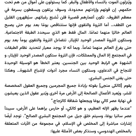
ويُنزلون الموت بالنساء والأطفال والبقر. كما يستولون على أموال من هم تحت
حكمهم. إن قوتهم وإرادتهم محدودة، وسوف يرتقون ويسقطون بسرعة في
معظم الظروف. تكون أعمارهم قصيرة فلن تُشبَع رغباتهم. سيُظهرون القليل
من اللطف… أما الثروة والتقوى فإنها ستتناقص يومًا بعد يوم حتى يصبح
العالم خاليًا منهما تمامًا. المال فقط هو الذي سيحدد الطبقة الاجتماعية.
وستكون الثروة المصدر الوحيد للإيثار. تتضاءل الثروة والتقوى يوماً بعد يوم
حتى يفرغ العالم منهما تماماً. وبما أنه لا يوجد معيار لتحديد نظام الطبقات
في المجتمع إلا المال والممتلكات، فإن الثروة ستكون المصدر الوحيد للإيثار، و
الشهوة هي الرابط الوحيد بين الجنسين. يعتبر الخطأ هو الوسيلة الوحيدة
للنجاح في الدعاوى، وستكون النساء مجرد أدوات لإشباع الشهوة… وهكذا
حتى يفنى الجنس البشري.
يقوم [کالکی منجی] بقوته بإبادة جميع المجرمين وجميع العقول المخصصة
للشر، ويُعيد الأعمال الصالحة إلى الأرض مرة أخرى ويُنير عقول الذين يعيشون
في نهاية عصر كالي يوغا ويجعلها شفافة كالزجاج.”
“عندما يظهر الإله العظيم، و هو كالكي، أو حارس براهما على الأرض، سيبدأ
عصر ساتيا يوغا، وسيتم خلق جيل من المجتمع البشري الصالح”. توجد أيضًا
إشارات مباشرة إلى المخلص في الإسلام، في مجموعة من الآيات المتعلقة
بالمخلص الهندوسي، وسنذكر بعض الأمثلة عليها: