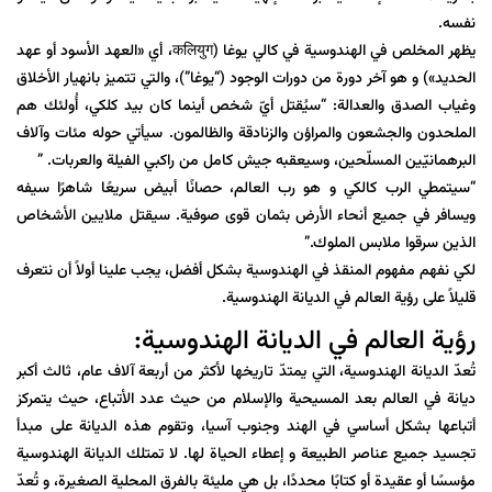
نفسه.
يظهر المخلص في الهندوسية في كالي يوغا (कलियुग، أي «العهد الأسود أو عهد
الحديد») و هو آخر دورة من دورات الوجود (“يوغا”)، والتي تتميز بانهيار الأخلاق
وغياب الصدق والعدالة: “سيُقتل أيّ شخص أينما كان بيد كلكي، أُولئك هم
الملحدون والجشعون والمراؤن والزنادقة والظالمون. سيأتي حوله مئات وآلاف
البرهمانيّين المسلّحين، وسيعقبه جيش كامل من راكبي الفيلة والعربات. ”
“سيتمطي الرب كالكي و هو رب العالم، حصانًا أبيض سريعًا شاهرًا سيفه
ويسافر في جميع أنحاء الأرض بثمان قوى صوفية. سيقتل ملايين الأشخاص
الذين سرقوا ملابس الملوك.”
لكي نفهم مفهوم المنقذ في الهندوسية بشكل أفضل، يجب علينا أولاً أن نتعرف
قليلاً على رؤية العالم في الديانة الهندوسية.
رؤية العالم في الديانة الهندوسية:
تُعدّ الديانة الهندوسية، التي يمتدّ تاريخها لأكثر من أربعة آلاف عام، ثالث أكبر
ديانة في العالم بعد المسيحية والإسلام من حيث عدد الأتباع، حيث يتمركز
أتباعها بشكل أساسي في الهند وجنوب آسيا، وتقوم هذه الديانة على مبدأ
تجسيد جميع عناصر الطبيعة و إعطاء الحياة لها. لا تمتلك الديانة الهندوسية
مؤسسًا أو عقيدة أو كتابًا محددًا، بل هي مليئة بالفرق المحلية الصغيرة، و تُعدّ