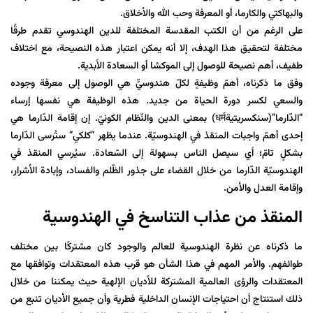
والبهاكتي والكارما، أو المعرفة وحب الله والأخلاق.
على الرغم من أن الكتب المقدسة المختلفة للدين الهندوسي تقدم طرقًا
مختلفة لتحقيق هذا الهدف، إلا أنه يمكن اعتبار هذه النصيحة، مع اختلاف
طفيف، أهم نصيحة للوصول إلى الموكشا أو السعادة الأبدية.
وفق ما ذکرناه، أهمّ وظيفةٍ لكلّ هندوسيٍّ هي الوصول إلى معرفة وجوده
والسعي لكسر دورة الحياة من جديد. هذه الوظيفة هي نفسها إرساء
“الدّارما”(سنكسريتيةधर्म) بمعنى الدين والنّظام الكونيّ. إن إقامة الدّارما هي
إحدى أهمّ واجبات المنقذ في الهندوسيّة. عندما يظهر “كلكي” ستُرسى الدّارما
بشكلٍ تامّ؛ أي سيصل الناس بسهولة إلى السّعادة. سيُرسي المنقذ في
الهندوسيّة الدّارما من خلال القضاء على جذور الظّلم والفساد، وإبادة الأشرار،
وإقامة العدل والأمن.
المنقذ من عذاب التناسخ في الهندوسية
ما ذكرناه عن نظرة الهندوسية للعالم والوجود كان مشتركًا بين مختلف
طوائفهم. والأمر المهم في هذا الشأن هو قرب هذه المعتقدات وتوافقها مع
المعتقدات والرؤى العالمية المشتركة للأديان الإلهية حيث يمكننا من خلال
ذلك استنتاج أن احتياجات الإنسان الداخلية فطرية وأن جميع الأديان تنبع من