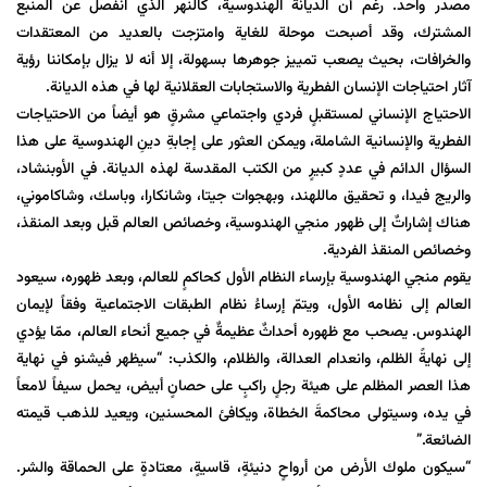
مصدر واحد. رغم أن الديانة الهندوسية، كالنهر الذي انفصل عن المنبع
المشترك، وقد أصبحت موحلة للغاية وامتزجت بالعديد من المعتقدات
والخرافات، بحيث يصعب تمييز جوهرها بسهولة، إلا أنه لا يزال بإمكاننا رؤية
آثار احتياجات الإنسان الفطرية والاستجابات العقلانية لها في هذه الديانة.
الاحتياج الإنساني لمستقبلٍ فردي واجتماعي مشرقٍ هو أيضاً من الاحتياجات
الفطرية والإنسانية الشاملة، ويمكن العثور على إجابةِ دينِ الهندوسية على هذا
السؤال الدائم في عددٍ كبيرٍ من الكتب المقدسة لهذه الديانة. في الأوبنشاد،
والريج فيدا، و تحقيق ماللهند، وبهجوات جيتا، وشانكارا، وباسك، وشاكاموني،
هناك إشاراتٌ إلى ظهور منجي الهندوسية، وخصائص العالم قبل وبعد المنقذ،
وخصائص المنقذ الفردية.
يقوم منجي الهندوسية بإرساء النظام الأول كحاكمٍ للعالم، وبعد ظهوره، سيعود
العالم إلى نظامه الأول، ويتمّ إرساءُ نظام الطبقات الاجتماعية وفقاً لإيمان
الهندوس. يصحب مع ظهوره أحداثٌ عظيمةٌ في جميع أنحاء العالم، ممّا يؤدي
إلى نهايةً الظلم، وانعدام العدالة، والظلام، والكذب: “سيظهر فيشنو في نهاية
هذا العصر المظلم على هيئة رجلٍ راكبٍ على حصانٍ أبيض، يحمل سيفاً لامعاً
في يده، وسيتولى محاكمةَ الخطاة، ويكافئ المحسنين، ويعيد للذهب قيمته
الضائعة.”
“سيكون ملوك الأرض من أرواحٍ دنيئةٍ، قاسيةٍ، معتادةٍ على الحماقة والشر.