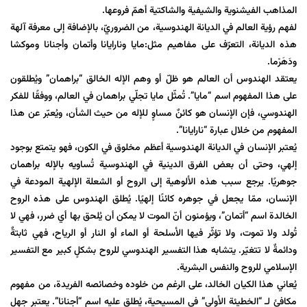
المذاهب الفيشنوية والشيفية والشاكتية أهمّ فروعها.
لفهم رؤية العالم في الديانة الهندوسية، من الضروريّ، بالإضافة إلى معرفة آلهة
هذه الديانة، التعرّف على مفاهيم مثل:مايا ونارايانا وأتمان وأجنانا وموكشا
ودَهَرْما.
يعتقد الهندوس أن العالم هو ظلّ أو وهم الإله الخالق “براهمان” ويُطلقون
على هذا المفهوم اسم “مايا”. تُمثّل مايا تجلّي براهمان في العالم، ووفقًا للفكر
الهندوسي، فإن الإنسان هو كائنٌ مساوٍ للإله من حيث الشأن، ويُعبّر عن هذا
المفهوم من خلال عبارة “نارايانا”.
يُعتبر الإنسان في الديانة الهندوسية أعظم مخلوق في الكون، فهو يتمتع بوجود
إلهي، وحتى أن بعض الفرق الدينية في الهندوسية تُساويه بالإله براهمان
جوهريًا. يرجع سبب هذه الألوهية إلى الروح أو الشعلة الإلهية المودعة في
الإنسان، ممّا يجعل في جوهره كائنًا إلهيًا. يُطلق الهندوس على هذه الروح
الخالدة اسم “أتمان”، ويؤمنون أنّ الموت لا يمكن أن يُلحق بها أي ضرر، فهي لا
تُولد ولا تموت، ولا تؤثّر فيها الأسلحة أو الماء أو النار أو الرياح، فهي ثابتةٌ
ودائمةٌ لا تتغيّر. يتشابه هذا التفسير الهندوسي للروح بشكلٍ كبير مع التفسير
الإسلامي للروح والنفس البشرية.
يُعاني هذا الكيان الخالد، على الرغم من خلوده وخصائصه الفريدة، من مفهوم
مكافئ لـ “الخطيئة الأولى” في المسيحية، يُطلق عليه اسم “أجنانا”. يعتبر جهل