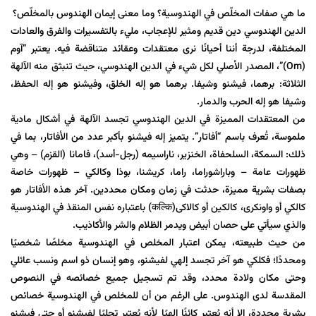
ما هي صفات المخلّص في الهندوسية؟ وما معنى إيمان الهندوس بالمخلّص؟
الدين الهندوسي دين قديم ومثير للإعجاب، مليء بالتفسيرات والفرق والعادات
المختلفة، لدرجة أننا أحيانًا نرى معتقدات وعقائد متناقضة فيه. يعتبر “آوم
(Om)”، المصدر الأصلي لكل شيء في الدين الهندوسي، حيث تنبثق منه الآلهة
الثلاثة: برهما، فيشنو وشيفا. برهما هو إله الخلق، وفيشنو هو إله الحفظ،
وشيفا هو إله الحرب والدمار.
من المعتقدات المميزة في الدين الهندوسي تجسد الآلهة في أشكال مادية
ملموسة، تُعرف باسم “أفاتار”. يتميز إله فيشنو بأكبر عدد من الأفاتار، بما في
ذلك: السمكة، السلحفاة، الخنزير، ناراسيمه (رجل-أسد)، فامانا (القزم) – وهي
ظهورات عامة – وباراشوراما، راما، كريشنا، بوذا وكالكي – ظهورات خاصة
بصفات بشرية مميزة، حدثت في زمان ومكان محددين. آخر هذه الأفاتار هو
كالكي أو واونكری، كالکین أو کالاکی(कल्कि) باعتباره نفس المنقذ في الهندوسية
والذي سيأتي على حصان أبيض ويدمر الظلام والشر والأكاذيب.
من حيث طبيعته، يمكن اعتبار المخلص في الهندوسية مخلصًا شخصيًا
ومحددًا؛ فكلكي هو آخر تجسد إلهي لفيشنو، وهو إنسان ذو اسم ونسب عائلي
وحتى مكان ولادة محدد، وقد تم تسجيل جميع خصائصه في النصوص
المقدسة لدى الهندوس. على الرغم من أن للمخلص في الهندوسية خصائص
بشرية محددة، إلا أنه يُعتبر كائنًا إلهيًا لأنه يُعتبر تجليًا لفيشنو أو حتى فيشنو