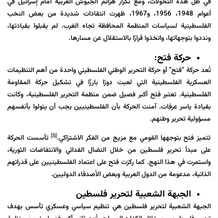
في ظل هذه التحولات، ومع تكرار هزائم الجيوش العربية أمام إسرائيل في
أعوام 1948، 1956، و1967، ظهرت انتقادات شديدة من بعض النخب
الفلسطينية لسياسات المنظمة المحافظة تجاه الغرب. لم يقبلوا بقيادتها،
ونددوا بتوجهاتها، واتخذوا قرارًا بالاستقلال عن مسارها.
حركة فتح:
تُعد
حركة
“
فتح
“
أو حركة التحرير الوطني الفلسطيني واحدة من أهم التنظيمات
العسكرية الفلسطينية التي لعبت دورًا بارزًا في تشكيل حركة المقاومة
الفلسطينية. تعتبر فتح أكبر فصيل ضمن منظمة التحرير الفلسطينية، وكانت
بقيادة ياسر عرفات. آمنت الحركة بأن الفلسطينيين يجب أن يتولوا بأنفسهم
مسؤولية تحرير وطنهم.
[5]
تتميز فتح بتوجهها القومي مع مزيج من الفكر الاشتراكي.
تأسست الحركة
على مبدأ تحرير فلسطين من خلال النضال الفدائي والانتفاضات الثورية،
واستمرت في هذا النهج. كما ركزت فتح على اعتماد الفلسطينيين على قدراتهم
الذاتية، مدعومة من الدول العربية وبعض الأصدقاء الدوليين.
الجبهة الشعبية لتحرير فلسطين
الجبهة
الشعبية
لتحرير
فلسطين
هي تنظيم سياسي وعسكري تأسس بهدف