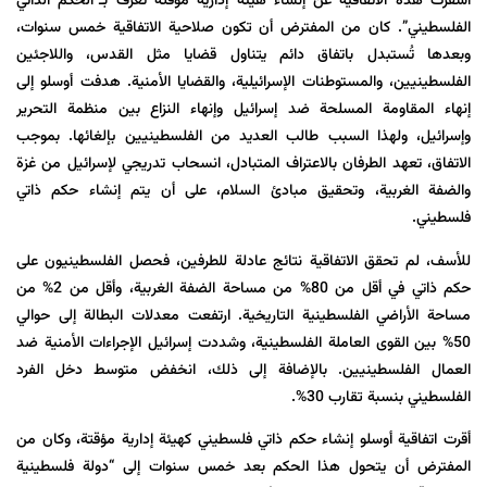
أسفرت هذه الاتفاقية عن إنشاء هيئة إدارية مؤقتة تُعرف بـ”الحكم الذاتي
الفلسطيني”. كان من المفترض أن تكون صلاحية الاتفاقية خمس سنوات،
وبعدها تُستبدل باتفاق دائم يتناول قضايا مثل القدس، واللاجئين
الفلسطينيين، والمستوطنات الإسرائيلية، والقضايا الأمنية. هدفت أوسلو إلى
إنهاء المقاومة المسلحة ضد إسرائيل وإنهاء النزاع بين منظمة التحرير
وإسرائيل، ولهذا السبب طالب العديد من الفلسطينيين بإلغائها. بموجب
الاتفاق، تعهد الطرفان بالاعتراف المتبادل، انسحاب تدريجي لإسرائيل من غزة
والضفة الغربية، وتحقيق مبادئ السلام، على أن يتم إنشاء حكم ذاتي
فلسطيني.
للأسف، لم تحقق الاتفاقية نتائج عادلة للطرفين، فحصل الفلسطينيون على
حكم ذاتي في أقل من 80% من مساحة الضفة الغربية، وأقل من 2% من
مساحة الأراضي الفلسطينية التاريخية. ارتفعت معدلات البطالة إلى حوالي
50% بين القوى العاملة الفلسطينية، وشددت إسرائيل الإجراءات الأمنية ضد
العمال الفلسطينيين. بالإضافة إلى ذلك، انخفض متوسط دخل الفرد
الفلسطيني بنسبة تقارب 30%.
أقرت اتفاقية أوسلو إنشاء حكم ذاتي فلسطيني كهيئة إدارية مؤقتة، وكان من
المفترض أن يتحول هذا الحكم بعد خمس سنوات إلى “دولة فلسطينية