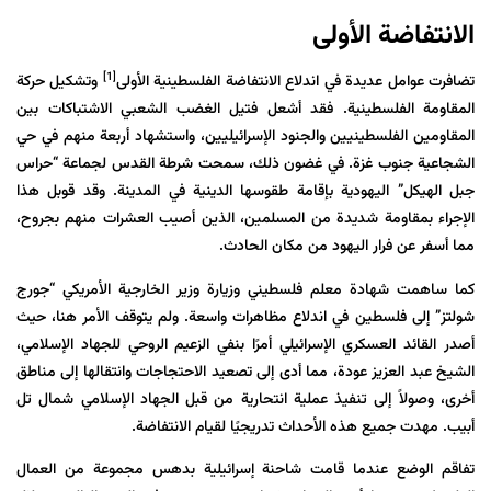
الانتفاضة الأولى
[1]
تضافرت عوامل عديدة في اندلاع الانتفاضة الفلسطينية الأولى
وتشكيل حركة
المقاومة الفلسطينية. فقد أشعل فتيل الغضب الشعبي الاشتباكات بين
المقاومين الفلسطينيين والجنود الإسرائيليين، واستشهاد أربعة منهم في حي
الشجاعية جنوب غزة. في غضون ذلك، سمحت شرطة القدس لجماعة “حراس
جبل الهيكل” اليهودية بإقامة طقوسها الدينية في المدينة. وقد قوبل هذا
الإجراء بمقاومة شديدة من المسلمين، الذين أصيب العشرات منهم بجروح،
مما أسفر عن فرار اليهود من مكان الحادث.
كما ساهمت شهادة معلم فلسطيني وزيارة وزير الخارجية الأمريكي “جورج
شولتز” إلى فلسطين في اندلاع مظاهرات واسعة. ولم يتوقف الأمر هنا، حيث
أصدر القائد العسكري الإسرائيلي أمرًا بنفي الزعيم الروحي للجهاد الإسلامي،
الشيخ عبد العزيز عودة، مما أدى إلى تصعيد الاحتجاجات وانتقالها إلى مناطق
أخرى، وصولاً إلى تنفيذ عملية انتحارية من قبل الجهاد الإسلامي شمال تل
أبيب. مهدت جميع هذه الأحداث تدريجيًا لقيام الانتفاضة.
تفاقم الوضع عندما قامت شاحنة إسرائيلية بدهس مجموعة من العمال