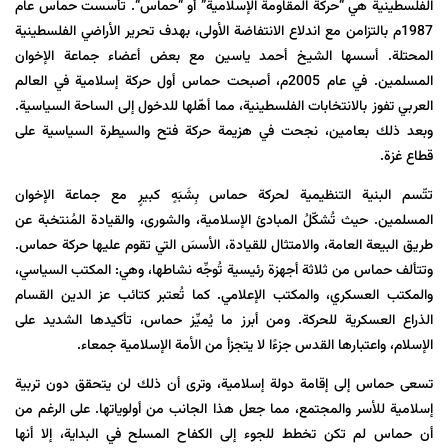
الفلسطينية هي “حركة المقاومة الإسلامية” أو “
حماس
“. تأسست حماس عام
1987م بالتزامن مع اندلاع الانتفاضة الأولى، بهدف تحرير الأراضي الفلسطينية
المحتلة. أسسها الشيخ أحمد ياسين مع بعض أعضاء جماعة الإخوان
المسلمين. في عام 2005م، أصبحت حماس أول حركة إسلامية في العالم
العربي تفوز بالانتخابات الفلسطينية، مما أهّلها للدخول إلى الساحة السياسية.
وبعد ذلك بعامين، نجحت في هزيمة حركة فتح والسيطرة السياسية على
قطاع غزة.
تتّسم البنية التنظيمية لحركة حماس بِشَبَهٍ كبيرٍ مع جماعة الإخوان
المسلمين. حيث تُشكّلُ المبادئ الإسلامية، والشورى، والقيادة المُنتخبة عن
طريق البيعة العامة، والامتثال للقيادة، الأسسَ التي تقوم عليها حركة حماس.
وتتألف حماس من ثلاثة أجهزة رئيسية تُوجِّه نشاطها، وهي: المكتب السياسي،
والمكتب العسكري، والمكتب الإعلامي. كما تُعتبر كتائب عز الدين القسام
الذراع العسكرية للحركة. ومن أبرز ما يُميِّز حماس، تأكيدها الشديد على
الإسلام، واعتبارها القدس جزءًا لا يتجزأ من الأمة الإسلامية جمعاء.
تسعى حماس إلى إقامة دولة إسلامية، وترى أن ذلك لن يتحقق دون تربية
إسلامية للأسر والمجتمع، مما جعل هذا الجانب من أولوياتها. على الرغم من
أن حماس لم تكن تخطط للجوء إلى الكفاح المسلح في البداية، إلا أنها