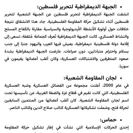
الجبهة الديمقراطية لتحرير فلسطين:
انشقت الجبهة الديمقراطية لتحرير فلسطين عن الجبهة الشعبية لتحرير
فلسطين أثناء تشكيل حركة المقاومة الفلسطينية. جاء هذا الانشقاق نتيجة
خلافات حول أولوية الأنشطة الأيديولوجية والسياسية مقارنة بالكفاح المسلح
والنشاط العسكري. كانت
الجبهة
الديمقراطية
تُعرف كجماعة مُثقفة، تسعى إلى
إقامة دولة فلسطينية ديمقراطية، يعيش فيها العرب واليهود جنبًا إلى جنب
بسلام واحترام متبادلين، دون صراعات. عارضت الجبهة الديمقراطية بشدة
صعود المتطرفين والاشتباكات العسكرية، وكان أغلب أعضائها يقيمون في
سوريا.
لجان المقاومة الشعبية:
في عام 2000، أعلنت مجموعة من الفصائل العسكرية وشبه العسكرية
الفلسطينية، التي كانت تقيم في قطاع غزة والضفة الغربية، عن تأسيسها تحت
اسم لجان المقاومة الشعبية. كان أغلب أعضائها من المنتمين السابقين
لحركة فتح، وشملت تشكيلاتها العسكرية كتائب صلاح الدين وكتائب الناصر.
حماس:
إحدى الحركات الإسلامية التي نشأت في إطار تشكيل حركة المقاومة