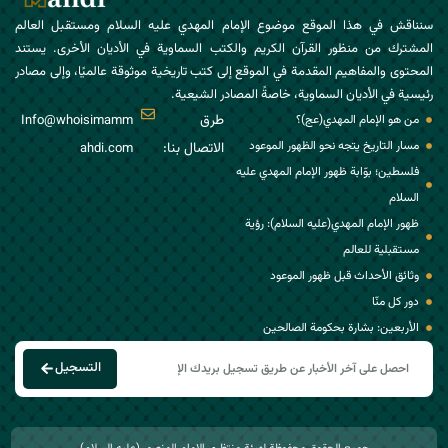
سنناقش في هذا الموقع موضوع الإمام المهدي عليه السلام ومستقبل العالم
المشترك من منظور القرآن الكريم والكتب السماوية في الأديان الأخرى. يستند
المحتوى والمفاهيم المقدمة في الموقع إلى كتب تاريخية موثوقة عالميًا، وإلى مصادر
رئيسية في الأديان السماوية، خاصةً المصادر الشيعية.
طرق
من هو الإمام المهدي(عج)؟
Info@whoisimamm
مسار التاريخ يتجه نحو الظهور الموعود
الاتصال بنا:
ahdi.com
فلسطين؛ بوّابة ظهور الإمام المهدي عليه
السلام
ظهور الإمام المهدي(عليه السلام): رؤية
مستقبلية للعالم
وثائق الأحداث قبل ظهور الموعود
دور كل منّا
الأربعين: بشارة بحكومة الصالحين
التسجیل