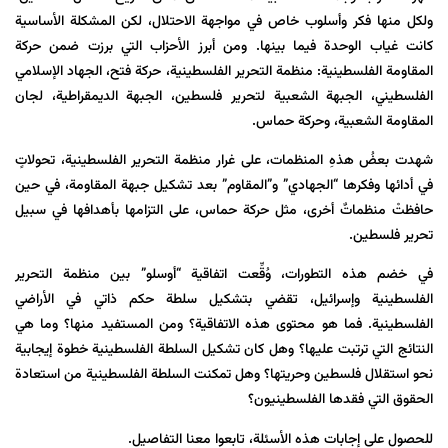
ولكل منها فكر وأسلوب خاص في مواجهة الاحتلال، لكن المشكلة الأساسية
كانت غياب الوحدة فيما بينها. ومن أبرز الأحزاب التي برزت ضمن حركة
المقاومة الفلسطينية: منظمة التحرير الفلسطينية، حركة فتح، الجهاد الإسلامي
الفلسطيني، الجبهة الشعبية لتحرير فلسطين، الجبهة الديمقراطية، لجان
المقاومة الشعبية، وحركة حماس.
شهدت بعضُ هذهِ المنظمات، على غرار منظمة التحرير الفلسطينية، تحولاتٍ
في أدائها وفكرها “الجهادي” و”المقاوم” بعد تشكيل جبهة المقاومة، في حين
حافظتْ منظماتٌ أخرى، مثل حركة حماس، على التزامها بأهدافها في سبيل
تحرير فلسطين.
في خضم هذه التطورات، وُقِّعت اتفاقية “أوسلو” بين منظمة التحرير
الفلسطينية وإسرائيل، تقضي بتشكيل سلطة حكم ذاتي في الأراضي
الفلسطينية. فما هو محتوى هذه الاتفاقية؟ ومن المستفيد منها؟ وما هي
النتائج التي ترتبت عليها؟ وهل كان تشكيل السلطة الفلسطينية خطوة إيجابية
نحو استقلال فلسطين وحريتها؟ وهل تمكنت السلطة الفلسطينية من استعادة
الحقوق التي فقدها الفلسطينيون؟
للحصول على إجابات هذه الأسئلة، تابعوا معنا التفاصيل.