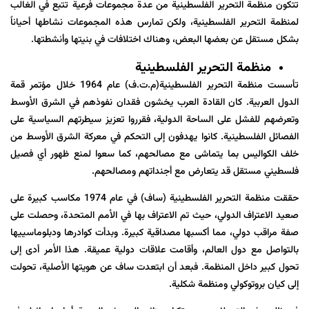
تتكون منظمة التحرير الفلسطينية من عدة مجموعات فرعية تتبع في الغالب
لمنظمة التحرير الفلسطينية، ولكن تمارس هذه المجموعات نشاطها أحياناً
بشكل مستقل عن بعضها البعض، وهناك اختلافات في بنيتها وأنشطتها.
منظمة التحرير الفلسطينية
تأسست
منظمة
التحرير
الفلسطينية
(
م
.
ت
.
ف
)
عام 1964 خلال مؤتمر قمة
الدول العربية. كان القادة العرب يخشون فقدان نفوذهم في الشرق الأوسط
وتعرضهم للفشل على الساحة الدولية، فقرروا تعزيز سيطرتهم السياسية على
الفصائل الفلسطينية. كانوا يهدفون إلى التحكم في معركة الشرق الأوسط من
خلف الكواليس بما يتماشى مع مصالحهم، كما سعوا لمنع ظهور أي فصيل
فلسطيني مستقل قد يتعارض مع أجنداتهم ومصالحهم.
حققت منظمة التحرير الفلسطينية (ساف) في عام 1974 مكاسب كبيرة على
صعيد الاعتراف الدولي، حيث تم الاعتراف بها في الأمم المتحدة، وحصلت على
صفة مراقب دولي، مما أكسبها مصداقية كبيرة. وبدأت كوادرها ودبلوماسييها
بالتواصل مع دول العالم، وأقامت علاقات دولية عميقة. هذا الأمر أدى إلى
تحول كبير داخل المنظمة. فبعد أن ابتعدت ساف عن هويتها الأصلية، تحولت
إلى كيان بروتوكولي ومنظمة شكلية.