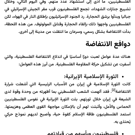
الفلسطينيين، ما أدى إلى استشهاد عدد منهم. وفي اليوم التالي، وخلال
تشييع جنازات الشهداء، تجمع الفلسطينيون قرب مقر الجيش الإسرائيلي في
جباليا وبدأوا برشق الحجارة. رد الجنود الإسرائيليون بإطلاق النار في الهواء، لكن
الفلسطينيين واجهوا ذلك بإلقاء الحجارة وقنابل المولوتوف. من هذه اللحظة،
بدأت الانتفاضة بشكل رسمي، وسرعان ما انتقلت من مدينة إلى أخرى.
دوافع الانتفاضة
هناك عدة عوامل لعبت دورًا أساسيًا في اندلاع الانتفاضة الفلسطينية، والتي
أسفرت عن تشكيل حركة المقاومة الفلسطينية. من أبرز هذه العوامل:
الثورة الإسلامية الإيرانية:
كانت الثورة الإسلامية في إيران من الأسباب الرئيسية التي أشعلت شرارة
[2]
الانتفاضة
. فقد ألهمت الشعب الفلسطيني بما أظهرته من وحدة وقوة لدى
الشيعة
في
إيران
خلال ثورتهم. بثت
الثورة
الإيرانية
في نفوس الفلسطينيين
الحماس والأمل، وأثبتت لهم أن بالإمكان مواجهة القوى العظمى وهزيمتها.
استمد الفلسطينيون طاقة الإسلام كقوة حية، وأصبح لديهم نموذج حركي
يُحتذى به.
فلسطينيون ويأسهم من قيادتهم