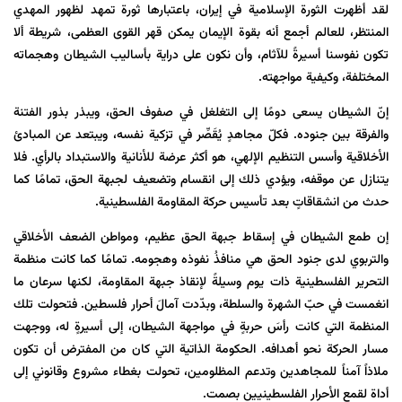
لقد أظهرت الثورة الإسلامية في إيران، باعتبارها ثورة تمهد لظهور المهدي
المنتظر، للعالم أجمع أنه بقوة الإيمان يمكن قهر القوى العظمى، شريطة ألا
تكون نفوسنا أسيرةً للآثام، وأن نكون على دراية بأساليب الشيطان وهجماته
المختلفة، وكيفية مواجهته.
إنّ الشيطان يسعى دومًا إلى التغلغل في صفوف الحق، ويبذر بذور الفتنة
والفرقة بين جنوده. فكلّ مجاهدٍ يُقَصِّر في تزكية نفسه، ويبتعد عن المبادئ
الأخلاقية وأسس التنظيم الإلهي، هو أكثر عرضة للأنانية والاستبداد بالرأي. فلا
يتنازل عن موقفه، ويؤدي ذلك إلى انقسام وتضعيف لجبهة الحق، تمامًا كما
حدث من انشقاقاتٍ بعد تأسيس حركة المقاومة الفلسطينية.
إن طمع الشيطان في إسقاط جبهة الحق عظيم، ومواطن الضعف الأخلاقي
والتربوي لدى جنود الحق هي منافذُ نفوذه وهجومه. تمامًا كما كانت منظمة
التحرير الفلسطينية ذات يوم وسيلةً لإنقاذ جبهة المقاومة، لكنها سرعان ما
انغمست في حبّ الشهرة والسلطة، وبدّدت آمالَ أحرار فلسطين. فتحولت تلك
المنظمة التي كانت رأسَ حربةٍ في مواجهة الشيطان، إلى أسيرةٍ له، ووجهت
مسار الحركة نحو أهدافه. الحكومة الذاتية التي كان من المفترض أن تكون
ملاذاً آمناً للمجاهدين وتدعم المظلومين، تحولت بغطاء مشروع وقانوني إلى
أداة لقمع الأحرار الفلسطينيين بصمت.