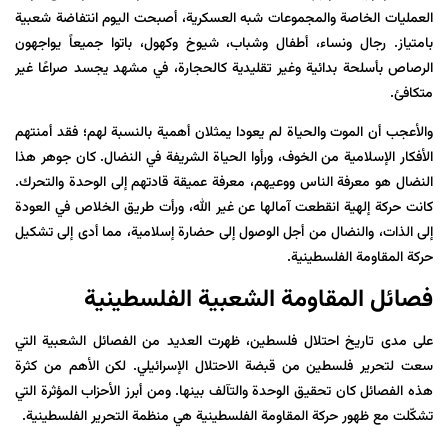
العمليات الخاصة والمجموعات شبه العسكرية، أصبحت اليوم انتفاضة شعبية
بامتياز. رجال ونساء، أطفال وشباب، شيوخ وكهول، باتوا جميعاً يواجهون
الرصاص بأسلحة بدائية وغير تقليدية كالحجارة، في مشهد يجسد صراعًا غير
متكافئ.
والأعجب أن الموت والحياة لم يعودا يمثلان أهمية بالنسبة لهم؛ فقد أمنتهم
الأفكار الإسلامية من الخوف، ورأوا الحياة الشريفة في النضال. كان جوهر هذا
النضال هو معرفة الناس ووعيهم، معرفة عميقة قادتهم إلى الوحدة والتحرك.
كانت حركة إلهية انقطعت آمالها عن غير الله، ورأت طريق الخلاص في العودة
إلى الذات، والنضال من أجل الوصول إلى حضارة إسلامية، مما أدى إلى تشكيل
حركة المقاومة الفلسطينية.
فصائل المقاومة الشعبية الفلسطينية
على مدى تاريخ احتلال فلسطين، ظهرت العديد من الفصائل الشعبية التي
سعت لتحرير فلسطين من قبضة الاحتلال الإسرائيلي. لكن الأهم من كثرة
هذه الفصائل كان تحقيق الوحدة والتآلف بينها. ومن أبرز الأحزاب المؤثرة التي
تشكّلت مع ظهور حركة المقاومة الفلسطينية هي منظمة التحرير الفلسطينية.