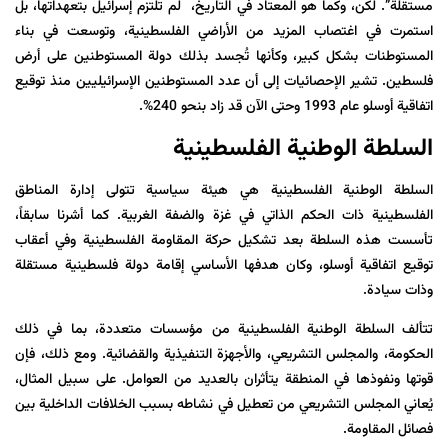
مستقلة”. لكن، وكما هو المعتاد في التاريخ، لم تلتزم إسرائيل بتعهداتها، بل
استمرت في اغتصاب المزيد من الأراضي الفلسطينية، وتوسعت في بناء
المستوطنات بشكل كبير، وكأنها تُجسد بذلك دولة المستوطنين على أرض
فلسطين. تشير الإحصائيات إلى أن عدد المستوطنين الإسرائيليين منذ توقيع
اتفاقية أوسلو عام 1993 وحتى الآن قد زاد بنحو 240%.
السلطة الوطنية الفلسطينية
السلطة الوطنية الفلسطينية هي هيئة سياسية تتولى إدارة المناطق
الفلسطينية ذات الحكم الذاتي في غزة والضفة الغربية. كما أشرنا سابقاً،
تأسست هذه السلطة بعد تشكيل حركة المقاومة الفلسطينية وفي أعقاب
توقيع اتفاقية أوسلو، وكان هدفها الأساسي إقامة دولة فلسطينية مستقلة
وذات سيادة.
تتألف السلطة الوطنية الفلسطينية من مؤسسات متعددة، بما في ذلك
الحكومة، والمجلس التشريعي، والأجهزة التنفيذية والقضائية. ومع ذلك، فإن
قوتها ونفوذها في المنطقة يتأثران بالعديد من العوامل. على سبيل المثال،
يُعاني المجلس التشريعي من تعطيل في نشاطه بسبب الخلافات الداخلية بين
فصائل المقاومة.