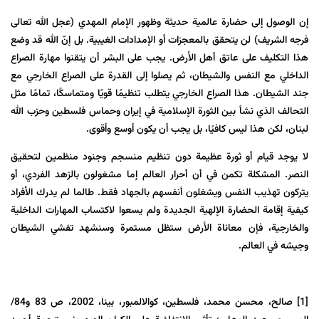
إن الوصول إلى
حضارة
عالمية
حديثة
وظهور الإمام المهدي (عجل الله تعالى
فرجه الشريف) لن يتحقق بالمعجزات أو الإمدادات الغيبية. بل إنّ الله قد وضع
هذا
التكليف
على عاتق أهل الأرض. يجب على البشر أن يتقنوا مهارة الصراع
الداخلي مع النفس والشيطان، ثم يصلوا إلى القدرة على الصراع الخارجي مع
جند الشيطان. هذا الصراع الخارجي يتطلب تنظيمًا قويًا ومتماسكًا، تمامًا مثل
التحالف الذي نشأ بين الثورة الإسلامية في إيران وحماس فلسطين وحزب الله
لبنان، لكن هذا ليس كافيًا، بل يجب أن يكون أوسع وأقوى.
لا يوجد قيام أو ثورة عظيمة دون تنظيم منسجم وجنود منظمين لتحقيق
النصر. المشكلة تكمن في أن أحرار العالم إما مشغولون بالزهد الفردي، أو
يتركون تهذيب النفس ويشغلون أنفسهم بالجهاد فقط. طالما لم يدرك الأفراد
كيفية إقامة الحضارة الإلهية الجديدة ولم يسعوا لاكتساب المهارات الداخلية
والخارجية، فإن معاناة الأرض ستظل مستمرة وسنشهد تفشي الشيطان
وجيشه في العالم.
[1]
صالح، محسن محمد، فلسطين، كوالالمبور، بينا، 2002، ص 83 و84/