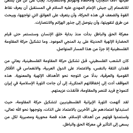
طياتها آلاف التجارب والأخطاء والهزائم والانتصارات. يجب على كل من يسعى
للانضمام إلى جيش الإمام المهدي عليه السلام في المستقبل أن يعرف نقاط
القوة والضعف في هذه الحركة، وأن يتعرف على العوائق التي تواجهها، ويبحث
عن طرق لتقويتها، وأن يتوصل إلى جذور الهزائم والانتصارات.
معركة الحق والباطل بدأت منذ بداية خلق الإنسان وستستمر حتى قيام
الحضارة الإلهية الحديثة على يد المنجي الموعود. وما تشكيلُ حركة المقاومة
الفلسطينية إلا جزءٌ من هذا المسار المتواصل.
كان الشعب الفلسطيني، قبل تشكيل حركة المقاومة الفلسطينية، يعاني من
فقدان الثقة بالنفس، والاعتماد على الدول العربية، والانغماس في الأفكار
القومية والعرقية، بدلًا من التوجه نحو الأهداف الإلهية والمعنوية. هذه
المواقف أدت إلى إخفاقاتهم المتكررة، إلى أن جاءت الثورة الإسلامية في إيران
كنموذج فريد للنصر والمقاومة، فأنقذت عزيمتهم.
لقد ألهمت الثورة الإيرانية الفلسطينيين لتشكيل حركة المقاومة، حيث
استبدلوا اعتمادهم على الآخرين بالاعتماد على الذات، وتوجهوا نحو الله تعالى،
واستمدوا قوتهم من أهداف الإسلام. هذه قصة محورية ومصيرية لكل من
يسعى إلى التأثير في معركة الحق والباطل.