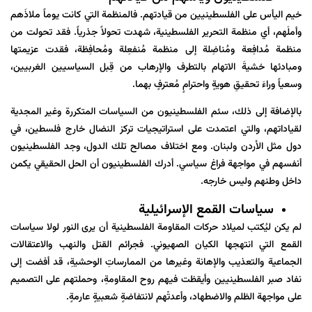
خيم اليأس على الفلسطينيين من قيادتهم. فالمنظمة التي كانت يوماً ملاذَهم
وأملَهم، أي منظمة التحرير الفلسطينية، شهدت تحولاً جذرياً. فقد تحولت من
منظمة مُدافِعة ومُناضِلة إلى منظمة مُنفعِلة ومُحافِظة، فقدت عزيمتها
ومبادئها خشيةَ الاتهام بالتطرف والإرهاب من قِبل السياسيين الغربيين،
وسعياً وراءَ تحقيقِ هويةٍ واحترامٍ مُعترفٍ بهما.
بالإضافة إلى ذلك، سئم الفلسطينيون من السياسات المتكررة وغير المجدية
لقياداتهم، والتي اعتمدت على استراتيجيات تركز النضال خارج فلسطين، في
دول مثل الأردن ولبنان. ومع اختلاف مصالح تلك الدول، وجد الفلسطينيون
أنفسهم في مواجهة فراغ سياسي. أدرك الفلسطينيون أن الحل الحقيقي يكمن
داخل وطنهم وليس خارجه.
سياسات القمع الإسرائيلية
لم يكن ليُكتب لميلاد حركات المقاومة الفلسطينية أن يرى النور لولا سياسات
القمع التي انتهجها الكيان الصهيوني. فجرائم القتل والنهب والاعتقالات
الجماعية والتعذيب والإهانة وغيرها من الممارساتِ الوحشيةِ، قد أفضت إلى
نفاد صبر الفلسطينيين وأيقظت فيهم روح المقاومةِ، وحملتهم على التصميم
على مواجهة الظلم والاضطهاد، وأعدتْهم لانتفاضةٍ شعبيةٍ عارمةٍ.