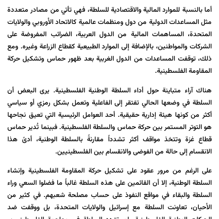
أما بالنسبة للموارد المالية والاقتصادية للسلطة، فهي تأتي من مصادر متعددة
مثل المساعدات الدولية من دول ومنظمات عالمية كالاتحاد الأوروبي والولايات
المتحدة، المساهمات المالية من الدول العربية، الضرائب المفروضة على
الشركات والمواطنين، بالإضافة إلى الموارد الطبيعية كقطاع الزراعة وغيره. ومع
ذلك، توقفت المساعدات من الدول الغربية بعد ظهور حماس وتشكيل حركة
المقاومة الفلسطينية.
هناك آراء متباينة حول أداء السلطة الوطنية الفلسطينية. يرى البعض أن
السلطة في وضعها الحالي تفتقر إلى الفاعلية وتعمل بشكل رمزي أو سياسي
أكثر من كونها هيئة إدارية حقيقية. أحد العوامل الرئيسية التي تعيق نجاحها
هو التوتر المستمر بين حركة حماس والسلطة الفلسطينية. فبينما تُدير حماس
قطاع غزة وتتخذ مواقف أكثر تشدداً مقارنةً بالسلطة الوطنية، أدىً هذا
الانقسام إلى حالة من الفوضى والانقسام بين الفلسطينيين.
على الرغم من مرور عقود على تشكيل حركة المقاومة الفلسطينية وإنشاء
السلطة الوطنية، إلا أن القائمين على هذه السلطة غالباً ما فضلوا السعي وراء
السلطة والبقاء في مواقع النفوذ على حساب مصلحة شعبهم. في كثير من
الأحيان، تعاونت السلطة مع إسرائيل والولايات المتحدة، بل ووقفت ضد