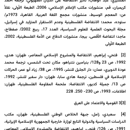
المسيري، عبد الوهاب؛ تأثير الانتفاضة على الكيان الصهيوني، ترجمة أحمد
كريميان، قم، منشورات مكتب الإعلام الإسلامي، 2006، الطبعة الأولى، نقلاً
عن: المعجم الوسيط، منشورات مجمع اللغة العربية. القاهرة، 1973م/
ستوده، محمد؛ الانتفاضة الفلسطينية وعدم الاستقرار المتزايد في إسرائيل،
مجلة البحوث العلمية للعلوم السياسية، العدد 17، ربيع 2002/ صفطاج،
ماجد؛ انتفاضة الأقصى، بيجا، منشورات الدفاع عن الأمة الفلسطينية، 2002،
الطبعة الأولى
[2]
فتحي، إبراهيم، الانتفاضة والمشروع الإسلامي المعاصر، طهران: هدى،
1992، ص 23 و128/ بنيامين نتنياهو، مكان تحت الشمس، ترجمة محمد
عودة الدويري، عمان: دار الجليل للنشر، 1995، ص 38/ زياد أبو عمر، الحركات
الإسلامية في فلسطين، ترجمة هادي سابا، طهران: دار سفير للنشر، 1992،
ص 13/ جميلة كديور، الانتفاضة: ملحمة المقاومة الفلسطينية، طهران:
اطلاعات، 1993، ص 230- 250. 228
[3]
3 القومية والاعتماد على العرق
[4]
سعيدي، زامل، جبهة الخلاص الوطني الفلسطينية، طهران، مكتب
الدراسات السياسية والدولية التابع لوزارة خارجية الجمهورية الإسلامية الإيرانية،
1991، ص 126/ فتحي، إبراهيم، الانتفاضة والمشروع الإسلامي المعاصر،