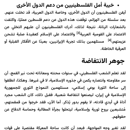
خيبة أمل الفلسطينيين من دعم الدول الأخرى
أيقن الفلسطينيون أن الدول الأخرى، وخاصة الدول العربية، قد تخلت عنهم.
بعد سلسلة من الهزائم، توقفت هذه الدول عن دعم فلسطين عمليًا، واكتفت
بالشعارات الرنانة. نتيجة لذلك، أدرك الفلسطينيون أن عليهم التخلي عن
[3]
الاعتماد على القومية العربية
والاعتماد على الإسلام كعقيدة صلبة تشحن
[4]
عزيمتهم،
مستلهمين بذلك تجربة الإيرانيين، بعيدًا عن الأفكار القبلية أو
العرقية الخاطئة.
جوهر الانتفاضة
لقد تعلم الشعب الفلسطيني، في سنوات محنته ومعاناته تحت نير القمع، أن
سر مقاومته وانتصاره يكمن في جذوره الإسلامية، لا في غيرها. وهكذا، انطلقوا
إلى ساحة الثورة بوعي إسلامي، مستلهمين النموذج الثوري للجمهورية
الإسلامية في إيران، ليصنعوا انتفاضة شعبية. فقبل ذلك، كان الشعب مجرد
أداة في أيدي قادته، لا يقوم بدور يُذكر. أما الآن، فقد خرجوا من قمقمتهم،
مُتشبعين بروح ثورية وإسلامية، ليتحلوا بجرأة المطالبة وحماسة الدفاع عن
حقوقهم.
لقد تغير وجه المواجهة. فبعد أن كانت ساحة المعركة مقتصرة على قوات