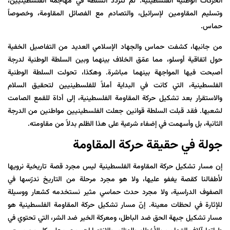
الحركات الوطنية الفلسطينية. لم تتردد السلطة في مهاجمة الفلسطينيين،
وتسليم المقاومين لإسرائيل، والتصادم مع الفصائل المقاومة، وخصوصاً
حماس.
من جانبها، كشفت حماس والجهاد الإسلامي العديد من التفاصيل الخفية
حول اتفاقية أوسلو، مما عمّق الخلاف بينهما وبين السلطة الوطنية لدرجة
أصبحت فيها المواجهة بينهما مباشرة. وهكذا، تحولت السلطة الوطنية
الفلسطينية، التي كانت في البداية أملاً للفلسطينيين لتحقيق السلام
والاستقرار بعد تشكيل حركة المقاومة الفلسطينية، إلى أداة للقمع الصامت
لشعبها. فقد قبلت السلطة قوانين جعلت الفلسطينيين مواطنين من الدرجة
الثانية، بل وأسهمت في إضفاء شرعية على هذا الظلم بدلاً من مقاومته.
جولة في حقيقة حركة المقاومة
إن مسار تشكيل حركة المقاومة الفلسطينية ليس مجرد قصة تاريخية نرويها
لأطفالنا كقصة يغفو عليها، ولا هو مجرد مرحلة من التاريخ ندرّسها في
الصفوف الدراسية، ولا مجرد حدث حماسي مثير نستخدمه كشعار ووسيلة
للإثارة في لحظات معينة. إنّ مسار تشكيل حركة المقاومة الفلسطينية هو
مسار تشكيل جبهة الحق ضد الباطل، ومعركة الخير ضد الشر، التي تحتوي في