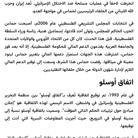
انخرطت لاحقاً في عمليات مسلحة ضد الاحتلال الإسرائيلي. تُعد إيران وحزب
الله اللبناني من الحلفاء الرئيسيين لحماس في مواجهة العدو.
في انتخابات المجلس التشريعي الفلسطيني عام 2006م، أصبحت حماس
الحزب الحاكم للمجلس، وتولى أحد قادتها، إسماعيل هنية، رئاسة وزراء السلطة
الفلسطينية. قبل هذا الحدث، كان كل من الاتحاد الأوروبي والولايات المتحدة
والجامعة العربية يقدمون الدعم المالي للحكومة الفلسطينية. إلا أنه بعد فوز
حماس، اشترطت هذه الجهات استمرار دعمها المالي بتغيير حماس لبنود
معينة في ميثاقها. رفضت حماس هذا الشرط، وسعت إلى توفير الدعم المالي
اللازم لإدارة شؤون الدولة من خلال حلفائها التقليديين.
اتفاق أوسلو
في عام 1993، تم توقيع اتفاقية تُعرف بـ”
اتفاق
أوسلو
” بين منظمة التحرير
الفلسطينية وإسرائيل في واشنطن. الاسم الرسمي لهذه الاتفاقية هو “إعلان
مبادئ حول ترتيبات الحكم الذاتي المؤقت”. وسميت باتفاقية أوسلو نسبةً إلى
مدينة أوسلو في النرويج، حيث أجريت المفاوضات السرية التي أدت إلى
توقيعها.