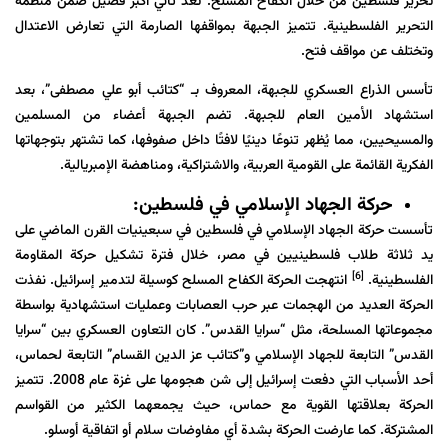
تحرير فلسطين من خلال الكفاح المسلح. تُعد ثاني أكبر فصيل ضمن منظمة
التحرير الفلسطينية. تتميز الجبهة بمواقفها الصارمة التي تعارض الاعتدال
وتختلف عن مواقف فتح.
تأسس الذراع العسكري للجبهة، المعروف بـ “كتائب أبو علي مصطفى”، بعد
استشهاد الأمين العام للجبهة. تضم الجبهة أعضاء من المسلمين
والمسيحيين، مما يُظهر تنوعًا دينيًا لافتًا داخل صفوفها، كما تشتهر بتوجهاتها
الفكرية القائمة على القومية العربية، والاشتراكية، ومناهضة الإمبريالية.
حركة الجهاد الإسلامي في فلسطين:
تأسست حركة الجهاد الإسلامي في فلسطين في سبعينيات القرن الماضي على
يد ثلاثة طلاب فلسطينيين في مصر، خلال فترة تشكيل حركة المقاومة
[6]
الفلسطينية.
انتهجت الحركة الكفاح المسلح كوسيلة لتدمير إسرائيل. نفذت
الحركة العديد من الهجمات عبر حرب العصابات وعمليات استشهادية بواسطة
مجموعاتها المسلحة، مثل “سرايا القدس”. كان التعاون العسكري بين “سرايا
القدس” التابعة للجهاد الإسلامي و”كتائب عز الدين القسام” التابعة لحماس،
أحد الأسباب التي دفعت إسرائيل إلى شن هجومها على غزة عام 2008. تتميز
الحركة بعلاقتها القوية مع حماس، حيث يجمعهما الكثير من القواسم
المشتركة. كما عارضت الحركة بشدة أي مفاوضات سلام أو اتفاقية أوسلو.