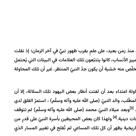
منذ زمن بعيد، على علمٍ بقرب ظهور نبيٍّ في آخر الزمان؛ إذ نقلت
ز الأنساب، كانوا يتتبّعون تلك العلامات في البيئات التي يُحتمل
لّص منه خشية أن يكون جدّ النبيّ المنتظر. غير أن تلك المحاولة
ولة اعتداء بعد أن لفتت أنظار بعض اليهود تلك السلالة، إلا أن
مطّلب، والد النبيّ (صلى الله عليه وآله وسلّم) ، استمرّ القلق لدى
[3]
.
وبعد ميلاد النبيّ محمد (صلى الله عليه وآله وسلّم) لم تتوقف
[4]
ات دينية.
ولهذا كان بعض المحيطين بأسرة النبيّ على قدرٍ من
اريخية يظهر أن كل تلك المساعي لم تُفلح في تغيير المسار الذي