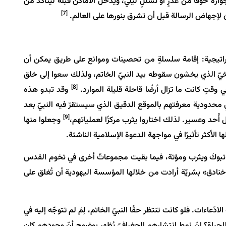
ه خوفًا من غدرٍ أو تسلّلٍ ليلي، ويدخل الأماكن قبله ليتأكد من
[7]
ون لإجهاض الرسالة قبل أن تشرق بنورها على العالم.
واستراتيجية: إقامة سلسلةٍ من تحصينات وموانع على طريق يمكن أن
يخيّ الذي يخشون سقوطه بيد النبيّ الخاتم، ولذلك سعوا إلى خلق
[8]
وقتٍ كانت ما تزال أرضًا قاحلة قليلة الموارد.
وقد تبدو هذه
في محدودية معرفتهم بالموقع الدقيق الذي سيستقرّ فيه النبيّ بعد
[9]
ُحد وعسير. لذلك اختاروا يثرب مركزًا لعملياتهم،
وجعلوا منها
كثر تأثيرًا في مواجهة الدعوة الإسلامية الناشئة.
ن تبوكَ ويثرب ومؤتة، فيما بقيت مجموعاتٌ أخرى في تخوم القدس
خنادق» بشريّة أرادت من خلالها المؤسسة اليهودية أن تُغلق على
عاءات. فلو كانت تنتظر حقًا النبيّ الخاتم، لِمَ لم تتوجّه إليه في
لحياة؟ إنّ نمط انتشارهم الجغرافيّ يُظهر بوضوح أنّ وجودهم كان