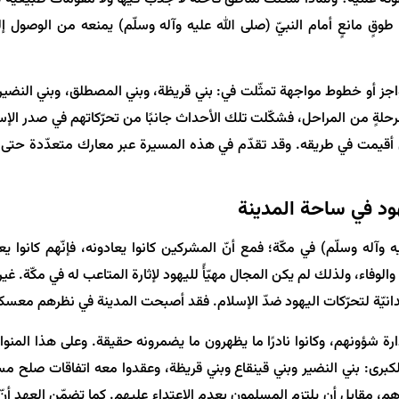
طوقٍ مانعٍ أمام النبيّ (صلى الله عليه وآله وسلّم) يمنعه من الوصول 
اجز أو خطوط مواجهة تمثّلت في: بني قريظة، وبني المصطلق، وبني النضير
حلةٍ من المراحل، فشكّلت تلك الأحداث جانبًا من تحرّكاتهم في صدر الإسل
 أقيمت في طريقه. وقد تقدّم في هذه المسيرة عبر معارك متعدّدة حتى 
ود في ساحة المدينة
ه وآله وسلّم) في مكّة؛ فمع أنّ المشركين كانوا يعادونه، فإنّهم كانوا يع
والوفاء، ولذلك لم يكن المجال مهيّأً لليهود لإثارة المتاعب له في مكّة. غي
دانيّة لتحرّكات اليهود ضدّ الإسلام. فقد أصبحت المدينة في نظرهم معسك
دارة شؤونهم، وكانوا نادرًا ما يظهرون ما يضمرونه حقيقة. وعلى هذا المنوا
الكبرى: بني النضير وبني قينقاع وبني قريظة، وعقدوا معه اتفاقات صلح مس
، مقابل أن يلتزم المسلمون بعدم الاعتداء عليهم. كما تضمّن العهد أنّ أيّ ا