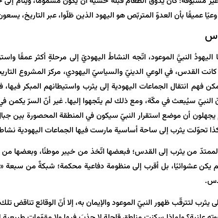
غير مسبوقة: كان يذوق الطعام قبله خشية أن يكون مسمومًا، وينام إلى جوار
ًا عميقًا بأن العدوّ المتربّص هو اليهود الذين ظلّوا، عبر التاريخ، يسع
دس
يهودُ النبيَّ الموعود، اتّجه النشاطُ اليهوديّ إلى مرحلةٍ أكثر عمقًا 
كانت القدس، في الوعي الدينيّ والسياسيّ اليهودي، مركز المشروع التار
كن فهم انتقال الجماعات اليهودية إلى يثرب واستيطانهم المبكر فيها، في 
ّ النبيّ سيُبعث في مكّة، ومع ذلك لم يتّجهوا إليها. غير أنّ السرّ يكمن 
 يجهلون أن موضع استقرار النبيّ سيكون في المنطقة المحصورة بين جبال أ
 تحوّلت يثرب إلى ساحة أساسية مارست فيها الجماعات اليهودية نشاطها الأ
 الممتدّ من يثرب إلى القدس؛ فبعضها اتّخذ من خيبر موطنًا، وبعضها م
ّه لم يكن عشوائيًا، بل أقرب إلى منظومة دفاعية محكمة؛ شبكةٌ من سبعة «
قدس.
 لتترقّب ظهور النبيّ الموعود والإيمان به، إلا أنّ الوقائع تناقض تلك الادّ
وته علنية؟ ولماذا سكنت مناطق قاحلة لا جذبَ فيها ولا مقوّمات طبيعية ل