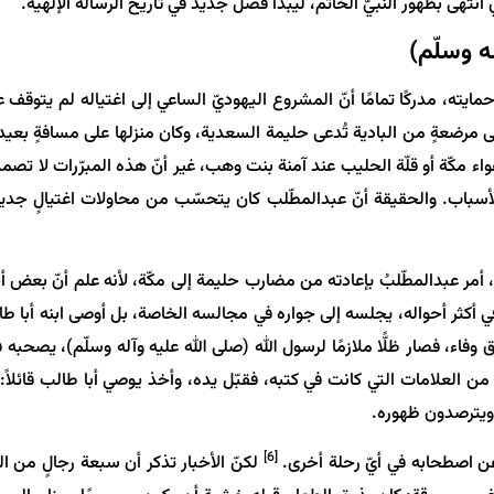
 انتهى بظهور النبيّ الخاتم، ليبدأ فصلٌ جديد في تاريخ الرسالة الإلهية.
ه وسلّم)
حمايته، مدركًا تمامًا أنّ المشروع اليهوديّ الساعي إلى اغتياله لم يتوق
لى مرضعةٍ من البادية تُدعى حليمة السعدية، وكان منزلها على مسافةٍ بعيدة
اء مكّة أو قلّة الحليب عند آمنة بنت وهب، غير أنّ هذه المبرّرات لا تصم
ك الأسباب. والحقيقة أنّ عبدالمطّلب كان يتحسّب من محاولات اغتيالٍ جدي
أمر عبدالمطّلبُ بإعادته من مضارب حليمة إلى مكّة، لأنه علم أنّ بعض أحبار
 في أكثر أحواله، يجلسه إلى جواره في مجالسه الخاصة، بل أوصى ابنه أبا ط
وفاء، فصار ظلًّا ملازمًا لرسول الله (صلى الله عليه وآله وسلّم)، يصحبه
ّ من العلامات التي كانت في كتبه، فقبّل يده، وأخذ يوصي أبا طالب قائلاً:
 ويترصدون ظهوره.
[6]
 عن اصطحابه في أيّ رحلة أخرى.
لكنّ الأخبار تذكر أن سبعة رجالٍ من اليهو