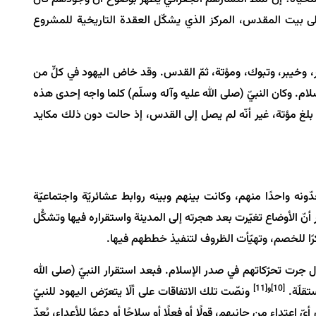
إلى بيت المقدس، المركز الذي يشكّل العقدة التاريخية للمشروع
، وخيبر، وتبوك، ومؤتة، ثمّ القدس. وقد خاض اليهود في كلٍّ من
ام. وكان النبيّ (صلى الله عليه وآله وسلّم) كلما واجه إحدى هذه
بلغ مؤتة، غير أنّه لم يصل إلى القدس، إذ حالت دون ذلك مكايد
دّونه واحدًا منهم، وكانت بينهم وبينه روابط عشائريّة واجتماعيّة
ر أنّ الأوضاع تغيّرت بعد هجرته إلى المدينة واستقراره فيها وتشكُّل
رًا للخصم، وتهيّأت الظروف لتنفيذ خططهم فيها.
ل جرت تحرّكاتهم في صدر الإسلام. فبعد استقرار النبيّ (صلى الله
[10]
و
[11]
تقلّة.
ونصّت تلك الاتفاقات على ألّا يتعرّض اليهود للنبيّ
عتداء من جانبهم، قولًا أو فعلًا أو سلاحًا أو دعمًا للأعداء، يُعدّ