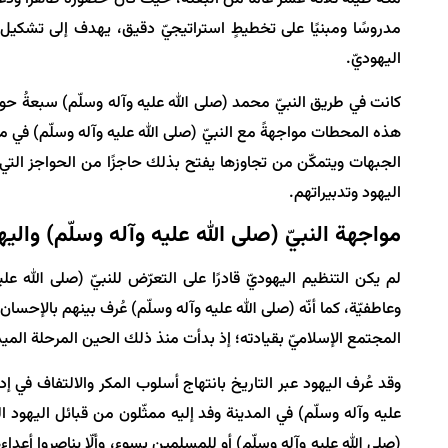
مدروسًا ومبنيًا على تخطيطٍ استراتيجيّ دقيق، يهدف إلى تشكيل 
اليهوديّ.
كانت في طريق النبيّ محمد (صلى الله عليه وآله وسلّم) سبعةُ حو
هذه المحطات مواجهةً مع النبيّ (صلى الله عليه وآله وسلّم) في مر
الجبهات ويتمكّن من تجاوزها يفتح بذلك حاجزًا من الحواجز التي
اليهود وتدبيراتهم.
مواجهة النبيّ (صلى الله عليه وآله وسلّم)
واليه
لم يكن التنظيم اليهوديّ قادرًا على التعرّض للنبيّ (صلى الله علي
وعاطفيّة، كما أنّه (صلى الله عليه وآله وسلّم) عُرف بينهم بالإحسان 
المجتمع الإسلاميّ بقيادته؛ إذ بدأت منذ ذلك الحين المرحلة المي
وقد عُرف اليهود عبر التاريخ بانتهاج أسلوب المكر والالتفاف في إ
عليه وآله وسلّم) في المدينة وفد إليه ممثّلون من قبائل اليهود 
(صلى الله عليه وآله وسلّم) أو للمسلمين بسوء، وألّا يناصروا أعداءهم