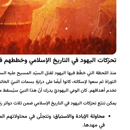
تحرّكات اليهود في التاريخ الإسلامي وخططهم ف
منذ اللحظة التي خطّط فيها اليهود لقتل السيّد المسيح عليه السلا
التوراة ثم سعوا لإسكاته، كانوا أيضًا على درايةٍ بسمات النبيّ ال
تخدم أهدافهم. كان الوعي اليهوديّ يدرك أنّ هذا النبيّ سيُسقط 
يمكن تتبّع تحرّكات اليهود في التاريخ الإسلامي ضمن ثلاث دوائر ر
محاولة الإبادة والاستباق:
وتتجلّى في محاولاتهم المت
في مهدها.