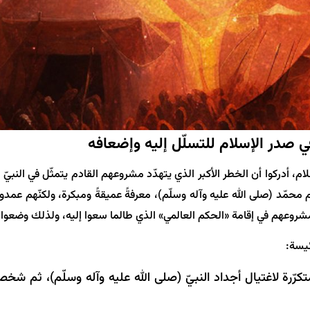
ي صدر الإسلام للتسلّل إليه وإضعافه
م، أدركوا أن الخطر الأكبر الذي يتهدّد مشروعهم القادم يتمثّل في النبي
خاتم محمّد (صلی الله علیه وآله وسلّم)، معرفةً عميقةً ومبكرة، ولكنّهم عم
مشروعهم في إقامة «الحكم العالمي» الذي طالما سعوا إليه، ولذلك وضعوا 
ئيسة:
كرّرة لاغتيال أجداد النبيّ (صلی الله علیه وآله وسلّم)، ثم شخ