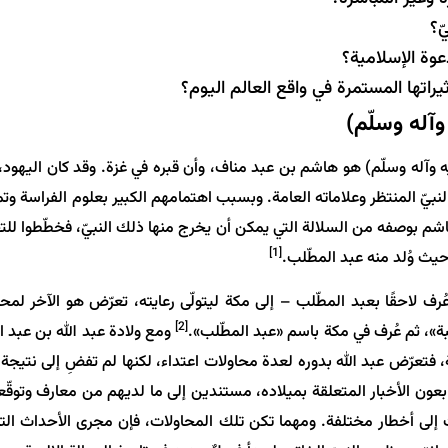
ّ؟
عوة الإسلامية؟
راتها المستمرة في واقع العالم اليوم؟
وآله وسلّم)
يه وآله وسلّم) هو
هاشم
بن عبد مناف، وأن قبره في غزة. وقد كان اليهود، 
بيّ المنتظر وعلاماته العامة. وبسبب اهتمامهم الكبير بعلوم الفراسة وتميي
اشم بوصفه من السلالة التي يمكن أن يخرج منها ذلك النبيّ، فخطّطوا للتخ
[1]
حيث وُلد منه عبد المطّلب.
 لاحقًا بعبد المطّلب – إلى مكة ليتولّى رعايته، تعرّض هو الآخر لمحا
[2]
»، ثم عُرف في مكة باسم «
عبد المطّلب
».
ومع ولادة عبد الله بن عبد ال
 فتعرّض عبد الله بدوره لعدة محاولات اعتداء، لكنها لم تفضِ إلى نتيجة
بعون الأخبار المتعلقة بميلاده، مستندين إلى ما لديهم من معارف وتوقّع
رات إلى أخطار مختلفة. ومهما تكن تلك المحاولات، فإن مجرى الأحداث الت