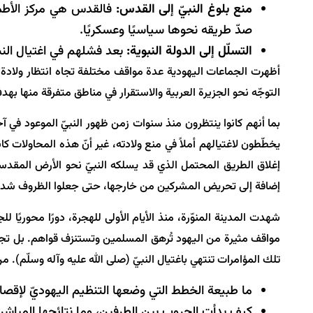
منع بلوغ النبيّ إلى القدس:
فالقدس هي مركز الأطماع
صدّ طريقه نحوها سياسيًا وعسكريًا.
التسلّل إلى الدولة النبوية:
بعد فشلهم في اغتيال النبيّ
أظهرت الجماعات اليهودية عدة مواقف مختلفة تجاه انتظار ولادة ا
التوجّه نحو الجزيرة العربية والاستقرار في مناطق متفرقة منها بهد
بما أنهم كانوا ينتظرون منذ سنوات زمن ظهور النبيّ الموعود في آخ
يخطّطون لاغتيالهم أملاً في منع ولادته، غير أنّ هذه المحاولات 
إغلاق الطريق المحتمل الذي قد يسلكه النبيّ نحو الأرض المقدسة
إضافة إلى تحريض المشركين من خارجها، حتى جعلوا الظروف شديدة 
شهدت المدينة المنوّرة، منذ الأيام الأولى للهجرة، دورًا محوريً
مواقف مثيرة من اليهود تُرهق المسلمين وتستنزف قواهم. بل تجاوز
تلك المؤامرات تنتهي باغتيال النبيّ (صلی الله علیه وآله وسلّم). م
ما طبيعة الخطط التي وضعها التنظيم اليهوديّ لإقصاء 
كيف بدأت الحروب بين الطرفين، وما نتائجها المباشرة