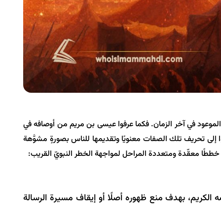
ّ الموعود في آخر الزمان. فكما عرفوا عيسى بن مريم من أوصافه في
دوا إلى تحريف تلك الصفات معنويًا وتقديمها للناس بصورةٍ مشوَّهة
خططًا معقّدة ومتعددة المراحل لمواجهة الخطر النبويّ القريب:
صه الكريم، بهدف منع ظهوره أصلًا أو إيقاف مسيرة الرسالة