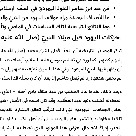
مَن هم أبرز عناصر النفوذ اليهوديّ في الصفّ الإسلامي
ما الأهداف البعيدة وراء مواقف اليهود من النبيّ والد
وما النتائج التاريخية لتلك السياسات في الماضي وتأثي
تحرّكات اليهود قبل ميلاد النبيّ (صلى الله عليه 
تذكر المصادر التاريخية أن الجدَّ الأعلى للنبيّ محمد (صلى الله عل
إليهم كتبهم، كما ورد في تعاليم موسى عليه السلام، أوصاف هذا الن
أن يظهر فيها النبيّ الموعود. وفي هذا السياق تعرّف بعضهم إلى ه
لم تحقق هدفها؛ إذ لم يُقتل هاشم إلا بعد أن كان نسلُه قد امتدّ، 
وبعد ذلك، عندما عاد المطلب بن عبد مناف بابن أخيه – الذي عُرف
المحاولة فشلت ونجا عبد المطّلب. وقد كان اسمه في الأصل «شيبة
بعض الجماعات اليهودية التي كانت تترقّب تحقق البشارة القديمة،
تلك المخاوف؛ إذ تشير بعض الروايات إلى أن أهل الكتاب كانوا يتا
الحذر، إدراكًا لاحتمال تعرّض هذا المولود الذي تُحيط به البشا