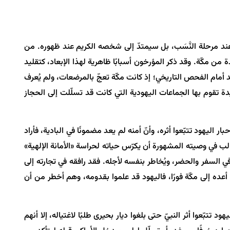
ف عند مرحلة النَّسَب، بل سيمتدّ إلى شخصه الكريم عند ظهوره. من
 من مكّة. وقد ذكر المؤرخون أسبابًا ظاهرية لهذا الإبعاد، كتقليد
د أمام الفحص التاريخي؛ إذ كانت مكّة تعجّ بالمرضعات، ولم يُعرف
دة تقوم بها الجماعات اليهودية التي كانت قد تسلّلت إلى الحجاز
 اليهود تتبّعوا أثره، وأنّ أمنه لم يعد مضمونًا في البادية، فأراد
الب في وصيته المشهورة أن يكرّس حياته لحراسة «الأمانة الإلهية»
 في السفر والحضر، ويُخاطر بنفسه لأجله. فقد رافقه في تجارته إلى
 أعده إلى مكّة فورًا، فاليهود قد علموا بقدومه، وهم أخطر من أن
د تتبّعوا أثر النبيّ حتى بلغوا ديار بحيرى طلبًا لاغتياله، إلا أنهم