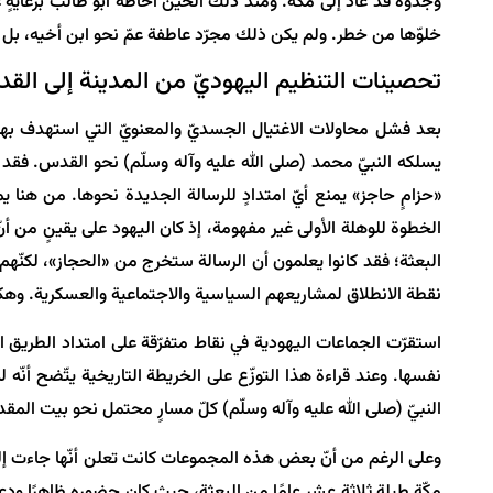
وجدوه قد عاد إلى مكّة. ومنذ ذلك الحين أحاطه أبو طالب برعايةٍ 
خلوّها من خطر. ولم يكن ذلك مجرّد عاطفة عمّ نحو ابن أخيه، بل وعي
تحصينات التنظيم اليهوديّ من المدينة إلى الق
بعد فشل محاولات الاغتيال الجسديّ والمعنويّ التي استهدف بها ال
يسلكه النبيّ محمد (صلى الله عليه وآله وسلّم) نحو القدس. فقد 
«حزامٍ حاجز» يمنع أيّ امتدادٍ للرسالة الجديدة نحوها. من هنا يم
الخطوة للوهلة الأولى غير مفهومة، إذ كان اليهود على يقينٍ من أن
البعثة؛ فقد كانوا يعلمون أن الرسالة ستخرج من «الحجاز»، لكنّهم
نقطة الانطلاق لمشاريعهم السياسية والاجتماعية والعسكرية. وهكذا
استقرّت الجماعات اليهودية في نقاط متفرّقة على امتداد الطريق
نفسها. وعند قراءة هذا التوزّع على الخريطة التاريخية يتّضح أن
النبيّ (صلى الله عليه وآله وسلّم) كلّ مسارٍ محتمل نحو بيت الم
وعلى الرغم من أنّ بعض هذه المجموعات كانت تعلن أنّها جاءت إلى يثرب
مكّة طيلة ثلاثة عشر عامًا من البعثة، حيث كان حضوره ظاهرًا ودع