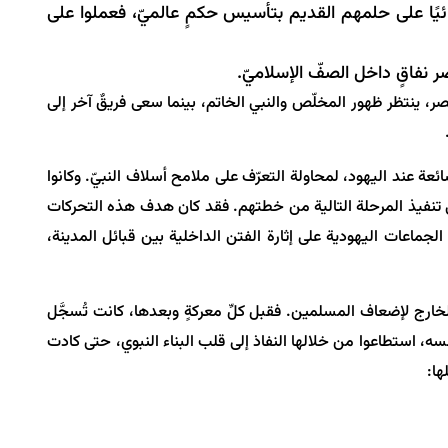
ئيًا على حلمهم القديم بتأسيس حكمٍ عالميّ، فعملوا على
ر نفاقٍ داخل الصفّ الإسلاميّ.
، ينتظر ظهور المخلّص والنبي الخاتم، بينما سعى فريقٌ آخر إلى
عة عند اليهود، لمحاولة التعرّف على ملامح أسلاف النبيّ. وكانوا
إلى تنفيذ المرحلة التالية من خطتهم. فقد كان هدف هذه التحركات
ماعات اليهودية على إثارة الفتن الداخلية بين قبائل المدينة،
لخارج لإضعاف المسلمين. فقبل كلِّ معركةٍ وبعدها، كانت تُسجَّل
، استطاعوا من خلالها النفاذ إلى قلب البناء النبوي، حتى كادت
ها: