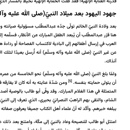
قدّرته العناية الإلهية؛ فقد ظلّت الحماية الإلهية تحيط بالمسار الذي
جهود اليهود بعد ميلاد النبيّ(صلى الله عليه وآل
بعد ولادة النبيّ الخاتم تولّى جدّه عبدالمطّلب مسؤولية صيانته و
هنا قرّر عبدالمطّلب أن يُبعد الطفل المبارك عن الأنظار، فسلّمه إ
العرب في إرسال أطفالهم إلى البادية لاكتساب الفصاحة أو رداءة هو
عن غير النبيّ (صلى الله عليه وآله وسلّم) أنه أُرسل بعيدًا لتل
آنذاك.
ولمّا بلغ النبيّ (صلى الله عليه وآله وسلّم) نحو الخامسة من عمره، 
[5]
أن يتولى حمايته بنفسه.
ومن شدّة عنايته به أنه كان لا يفارقه
المتمثلة في هذا الغلام المبارك. وقد وفّى أبو طالب بالوصية أصدق 
الشام، والتقى بهم الراهبُ النصرانيّ بحيرى، الذي تعرف إلى النبي
يبلغه خبرهم. وأكّد له أنّ علماء أهل الكتاب جميعًا يعرفون صفاته
امتثل أبو طالب للنصيحة وعاد بالنبيّ إلى مكّة، وامتنع بعد ذلك