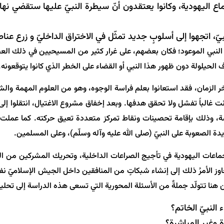
 اليهودية، وكانوا يعتقدون أنّ سيطرة النبيّ عليها ستقضي نها
، اتجهوا إلى أسلوبٍ جديد تمثّل في الاختراق الداخليّ و زرع عناص
لنبي الموعود؛ فكان بعضهم، على غرار كثير من المسيحيين في ذلك العصر
ف الحيلولة دون ظهور هذا النبي أو القضاء على الخطر الذي كانوا يتوقعونه.
ر الزمان، فقد استعانوا بعلم فراسة الوجوه، وهو من العلوم المهمة والشائ
كانت غالباً تفشل ولا تحقق هدفها. وبعد إخفاق مشروع الاغتيال، انتقلوا 
، وذلك بإقامة تحصينات ونقاط تمركز متعددة تعيق حركته. كما عملت الج
الصعوبة على النبيّ (صلی الله علیه وآله وسلّم)، وعلى المسلمين.
ا للجماعات اليهودية في تأجيج الصراعات الداخلية، وتحريك المشركين من ا
 الأمرُ ذلك إلى إنشاء شبكاتٍ من المنافقين داخل الجيش الإسلاميّ نفسه
ن هنا تتولّد جملةٌ من الأسئلة المحورية التي تسعى هذه الدراسة إلى تحليل
النبيّ الخاتم؟
 وغير المباشرة؟